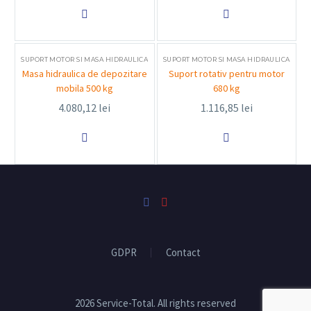


SUPORT MOTOR SI MASA HIDRAULICA
SUPORT MOTOR SI MASA HIDRAULICA
Masa hidraulica de depozitare
Suport rotativ pentru motor
mobila 500 kg
680 kg
4.080,12
lei
1.116,85
lei


GDPR
Contact
2026 Service-Total. All rights reserved