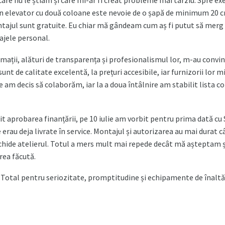
 care nu le știam și care mi-ar fi creat probleme mai târziu. Spre e
n elevator cu două coloane este nevoie de o șapă de minimum 20 c
tajul sunt gratuite. Eu chiar mă gândeam cum aș fi putut să merg 
lajele personal.
mații, alături de transparența și profesionalismul lor, m-au convin
unt de calitate excelentă, la prețuri accesibile, iar furnizorii lor m
ie am decis să colaborăm, iar la a doua întâlnire am stabilit lista 
t aprobarea finanțării, pe 10 iulie am vorbit pentru prima dată cu S
le erau deja livrate în service. Montajul și autorizarea au mai durat c
chide atelierul. Totul a mers mult mai repede decât mă așteptam 
rea făcută.
otal pentru seriozitate, promptitudine și echipamente de înaltă 