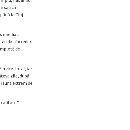
xemplu, habar nu
m sau că
până la Cluj
s imediat.
i-au dat încredere.
completă de
ervice Total, iar
âteva zile, după
și sunt extrem de
calitate.”