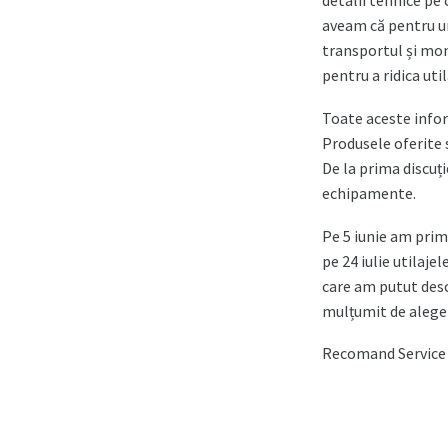
detalii tehnice pe
aveam că pentru u
transportul și mon
pentru a ridica uti
Toate aceste infor
Produsele oferite s
De la prima discuț
echipamente.
Pe 5 iunie am primi
pe 24 iulie utilaje
care am putut des
mulțumit de alege
Recomand Service T