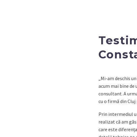
Testim
Const
„Mi-am deschis un 
acum mai bine de 
consultant. A urma
cu o firmă din Cluj 
Prin intermediul u
realizat că am găsi
care este diferenț