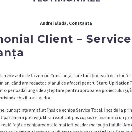
Andrei Elada, Constanta
onial Client – Servic
anța
service auto de la zero în Constanța, care funcționează de o lună. 
un an, când am redactat planul de afaceri pentru Start-Up Nation
t o perioadă lungă de așteptare pentru aprobarea proiectului și, în 
privind achiziția utilajelor.
nei cunoștințe am aflat însă de echipa Service Total. Încă de la pri
t partenerii potriviți. Mi-au explicat pas cu pas ce înseamnă un pro
a reală față de echipamentele mai ieftine, dar mai puțin fiabile. A