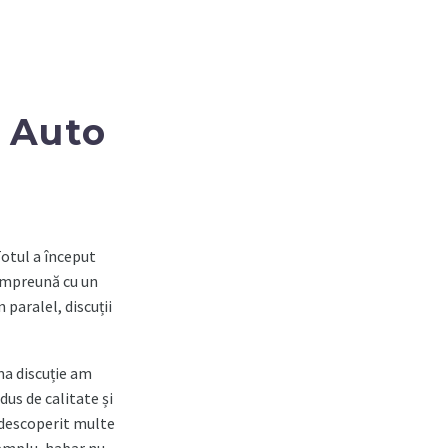
e Auto
Totul a început
 împreună cu un
paralel, discuții
ma discuție am
dus de calitate și
m descoperit multe