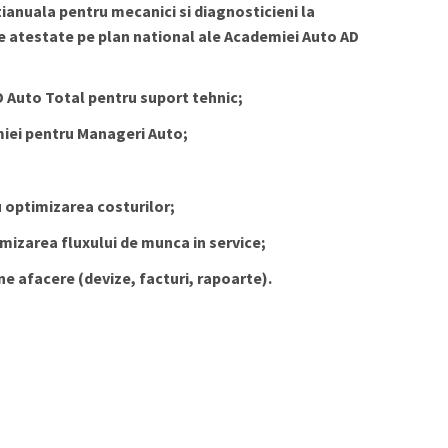
ianuala pentru mecanici si diagnosticieni la
e atestate pe plan national ale Academiei Auto AD
D Auto Total pentru suport tehnic;
miei pentru Manageri Auto;
u optimizarea costurilor;
imizarea fluxului de munca in service;
e afacere (devize, facturi, rapoarte).