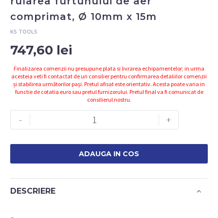
rularea furtunului de aer
comprimat, Ø 10mm x 15m
KS TOOLS
747,60
lei
Finalizarea comenzii nu presupune plata si livrarea echipamentelor; in urma
acesteia veti fi contactat de un consilier pentru confirmarea detaliilor comenzii
și stabilirea următorilor pași. Pretul afisat este orientativ. Acesta poate varia in
functie de cotatia euro sau pretul furnizorului. Pretul final va fi comunicat de
consilierul nostru.
Cantitate
-
+
Tambur
automat
pentru
ADAUGA IN COS
rularea
furtunului
de
DESCRIERE
aer
comprimat,