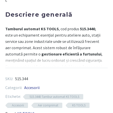
c
Ø
10mm
Descriere generală
x
15m
Tamburul automat KS TOOLS
, cod produs
515.3440
,
este un echipament esențial pentru ateliere auto, stații
service sau zone industriale unde se utilizează frecvent
aer comprimat. Acest sistem robust de înfășurare
automată permite o
gestionare eficientă a furtunului
,
menținând spațiul de lucru ordonat și crescând siguranța.
Carcasa rezistentă și mecanismul de blocare fac ca acest
tambur să fie fiabil în utilizare intensivă.
SKU:
515.344
Categorii:
Accesorii
Componente tehnice
Etichete:
515.3440 Tambur automat KS TOOLS
Accesorii
Aer comprimat
KS TOOLS
Lungime furtun
: 15 metri