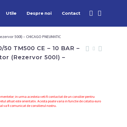
Utile
Despre noi
Contact
Rezervor 500l) – CHICAGO PNEUMATIC
0/50 TM500 CE – 10 BAR –
or (Rezervor 500l) –
mentelor; in urma acesteia veti fi contactat de un consilier pentru
etul afisat este orientativ. Acesta poate varia in functie de cotatia euro
nal va fi comunicat de consilierul nostru.