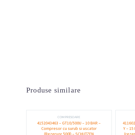
Produse similare
COMPRESOARE
4152043463 – GT10/500U – 10 BAR –
411602
Compresor cu surub si uscator
Y – 15
(Rezervor 500l) – SCHUTZEN
(reze