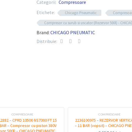
Categorii:
Compresoare
-
Sistem de control și protecție avansat pe
CHICAGO
Etichete:
Chicago Pneumatic
Compresoa
Construcție solidă și durabilă, potrivită pe
PNEUMATIC
Compresor cu surub si uscator (Rezervor 500l) - CHIC
Brand:
CHICAGO PNEUMATIC
Funcționalitate și utili
Distribuie:
Acest compresor cu surub și uscător integrat o
esențial pentru buna funcționare a echipamente
recomandat pentru ateliere auto, service-uri și a
Avantaje practice
Aer comprimat uscat și curat, protejând 
Funcționare eficientă și continuă cu te
COMPRESOARE
COMPRESOARE
2882 – CPRD 10500 NS7000 FT 15
2236100975 – REZERVOR VERTIC
Sistem integrat care economisește spaț
 BAR – Compresor cu piston 380V
– 11 BAR (vopsit) – CHICAGO PN
rvor 500l) – CHICAGO PNEUMATIC