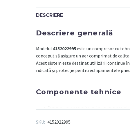
-
CPM
DESCRIERE
10D
10
Descriere generală
400/50
TM500
CE
Modelul
4152022995
este un compresor cu tehno
-
conceput să asigure un aer comprimat de calitate
10
Acest sistem este destinat utilizării continue 
BAR
ridicată și protecție pentru echipamentele pne
-
Compresor
cu
Componente tehnice
surub
si
Compresor cu surub pentru operare contin
uscator
Uscător integrat pentru eliminarea umezel
(Rezervor
SKU:
4152022995
Capacitate și presiune adaptate cerințelor 
500l)