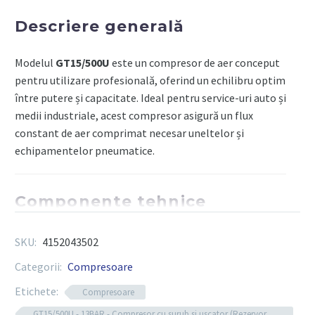
cu
Descriere generală
surub
si
Modelul
GT15/500U
este un compresor de aer conceput
uscator
pentru utilizare profesională, oferind un echilibru optim
(Rezervor
între putere și capacitate. Ideal pentru service-uri auto și
500l)
medii industriale, acest compresor asigură un flux
-
constant de aer comprimat necesar uneltelor și
SCHUTZEN
echipamentelor pneumatice.
Componente tehnice
Capacitate rezervor: 500 litri
SKU:
4152043502
Motor electric de 15 CP pentru funcționare
Categorii:
Compresoare
eficientă
Etichete:
Compresoare
Sistem de răcire avansat pentru performanță
GT15/500U - 13BAR - Compresor cu surub si uscator (Rezervor