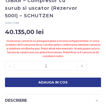
13BAR – Compresor cu
surub si uscator (Rezervor
500l) – SCHUTZEN
SCHUTZEN
40.135,00
lei
Finalizarea comenzii nu presupune plata si livrarea echipamentelor; in urma
acesteia veti fi contactat de un consilier pentru confirmarea detaliilor comenzii
și stabilirea următorilor pași. Pretul afisat este orientativ. Acesta poate varia in
functie de cotatia euro sau pretul furnizorului. Pretul final va fi comunicat de
consilierul nostru.
Cantitate
-
+
4152043502
-
GT15/500U
ADAUGA IN COS
-
13BAR
-
DESCRIERE
Compresor