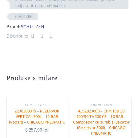
continuă
500l) - SCHUTZEN - 4152043502
Presiune maximă de lucru conform specificațiilor
SCHUTZEN
tehnice
Brand:
SCHUTZEN
Construcție solidă, rezistentă la utilizare intensă
Distribuie:
Elemente de siguranță integrate pentru operare în
condiții optime
Funcționalitate și utilizare
Produse similare
Compresorul GT15/500U este ideal pentru alimentarea
cu aer comprimat a uneltelor și echipamentelor din
service-urile auto, facilitând o funcționare stabilă și
COMPRESOARE
COMPRESOARE
continuă. Designul robust îl face potrivit pentru medii
2236100975 – REZERVOR
4152023000 – CPM 15D 10
solicitante, asigurând eficiență și fiabilitate.
VERTICAL 900L – 11 BAR
400/50 TM500 CE – 10 BAR –
(vopsit) – CHICAGO PNEUMATIC
Compresor cu surub si uscator
(Rezervor 500l) – CHICAGO
8.257,90
lei
PNEUMATIC
Avantaje practice