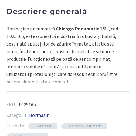
maxim
Descriere generală
21,1Nm,putere
maxima
Bormașina pneumatică
Chicago Pneumatic 1/2″
, cod
320W
T025165, este o unealtă industrială robustă și fiabilă,
destinată aplicațiilor de găurire în metal, plastic sau
lemn, în ateliere auto, construcții metalice și linii de
producție. Funcționează pe bază de aer comprimat,
oferind o soluție eficientă și constantă pentru
utilizatorii profesioniști care doresc un echilibru între
putere, durabilitate și control.
Componente tehnice
SKU:
T025165
Categorii:
Bormasini
Tip unealtă:
bormașină pneumatică cu mandrină
Etichete:
Bormasini
Chicago Pneumatic
1/2″