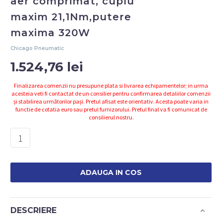
aer comprimat, cuplu
maxim 21,1Nm,putere
maxima 320W
Chicago Pneumatic
1.524,76
lei
Finalizarea comenzii nu presupune plata si livrarea echipamentelor; in urma
acesteia veti fi contactat de un consilier pentru confirmarea detaliilor comenzii
și stabilirea următorilor pași. Pretul afisat este orientativ. Acesta poate varia in
functie de cotatia euro sau pretul furnizorului. Pretul final va fi comunicat de
consilierul nostru.
Cantitate
CP789HR
Bormasina
1/2''
ADAUGA IN COS
cu
aer
comprimat,
DESCRIERE
cuplu