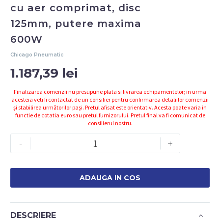
cu aer comprimat, disc
125mm, putere maxima
600W
Chicago Pneumatic
1.187,39
lei
Finalizarea comenzii nu presupune plata si livrarea echipamentelor; in urma
acesteia veti fi contactat de un consilier pentru confirmarea detaliilor comenzii
și stabilirea următorilor pași. Pretul afisat este orientativ. Acesta poate varia in
functie de cotatia euro sau pretul furnizorului. Pretul final va fi comunicat de
consilierul nostru.
Cantitate
-
+
CP9121AR
Polizor
unghiular
ADAUGA IN COS
cu
aer
comprimat,
DESCRIERE