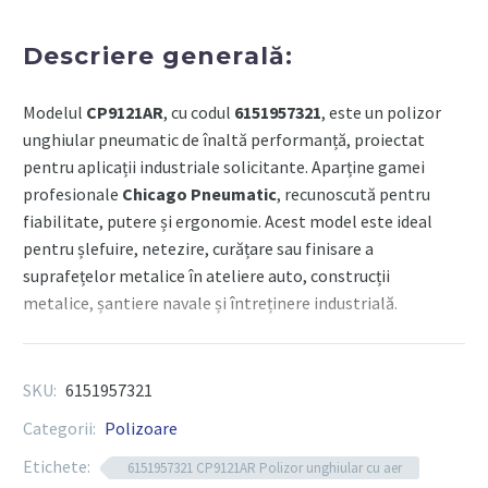
disc
125mm,
Descriere generală:
putere
maxima
Modelul
CP9121AR
, cu codul
6151957321
, este un polizor
600W
unghiular pneumatic de înaltă performanță, proiectat
pentru aplicații industriale solicitante. Aparține gamei
profesionale
Chicago Pneumatic
, recunoscută pentru
fiabilitate, putere și ergonomie. Acest model este ideal
pentru șlefuire, netezire, curățare sau finisare a
suprafețelor metalice în ateliere auto, construcții
metalice, șantiere navale și întreținere industrială.
Componente tehnice:
SKU:
6151957321
Categorii:
Polizoare
Cod produs:
6151957321
Etichete:
6151957321 CP9121AR Polizor unghiular cu aer
Model:
CP9121AR