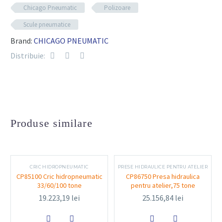
Tip:
Polizor unghiular pneumatic
Chicago Pneumatic
Polizoare
Putere nominală:
750 W (1.0 hp)
Scule pneumatice
Viteză de rotație:
12.000 rpm
Brand:
CHICAGO PNEUMATIC
Diametru disc compatibil:
115 mm (4.5″)
Distribuie:
Ax de prindere:
M14
Consum aer:
aprox. 550 l/min
Presiune de lucru recomandată:
6.3 bar (90 psi)
Greutate:
aprox. 1,7 kg
Produse similare
Nivel de zgomot:
91 dB(A)
Mâner lateral:
reglabil, pentru control
suplimentar
CRIC HIDROPNEUMATIC
PRESE HIDRAULICE PENTRU ATELIER
Carcasă:
din aluminiu și compozit, rezistentă la
CP85100 Cric hidropneumatic
CP86750 Presa hidraulica
33/60/100 tone
pentru atelier,75 tone
uzură
19.223,19
lei
25.156,84
lei

