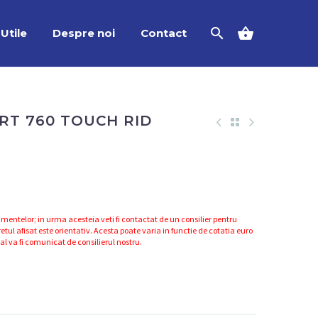
Utile
Despre noi
Contact
RT 760 TOUCH RID
mentelor; in urma acesteia veti fi contactat de un consilier pentru
etul afisat este orientativ. Acesta poate varia in functie de cotatia euro
nal va fi comunicat de consilierul nostru.