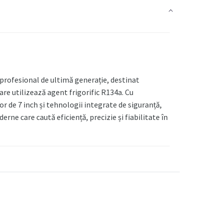
rofesional de ultimă generație, destinat
are utilizează agent frigorific R134a. Cu
r de 7 inch și tehnologii integrate de siguranță,
rne care caută eficiență, precizie și fiabilitate în
 grafică intuitivă