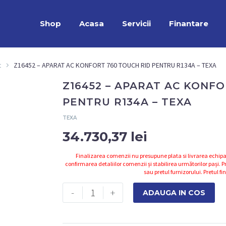
Shop
Acasa
Servicii
Finantare
t
Z16452 – APARAT AC KONFORT 760 TOUCH RID PENTRU R134A – TEXA
Z16452 – APARAT AC KONFO
PENTRU R134A – TEXA
TEXA
34.730,37
lei
Finalizarea comenzii nu presupune plata si livrarea echipa
confirmarea detaliilor comenzii și stabilirea următorilor pași. Pr
sau pretul furnizorului. Pretul fi
Cantitate
-
+
ADAUGA IN COS
Z16452
-