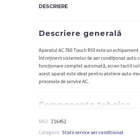
APARAT
DESCRIERE
AC
KONFORT
760
Descriere generală
TOUCH
RID
PENTRU
Aparatul AC 760 Touch RID este un echipament p
R134A
întreținerii sistemelor de aer condiționat auto c
-
funcționare complet automată, ecran tactil colo
TEXA
acest aparat este ideal pentru ateliere auto mode
procesele de service AC.
Componente tehnice
SKU:
Z16452
Compatibilitate agent frigorific
: R134a
Ecran
: Touchscreen color, 7 inch, interfață
Categorii:
Statii service aer conditionat