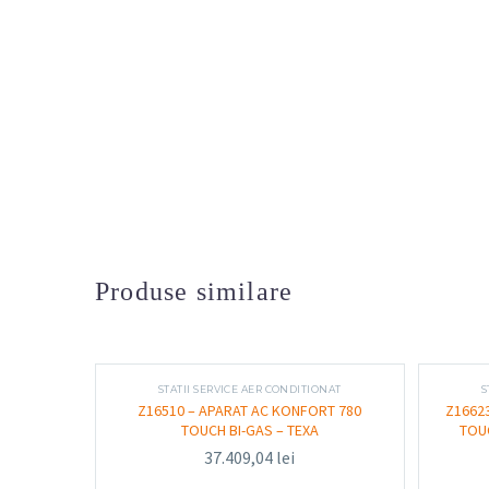
Produse similare
STATII SERVICE AER CONDITIONAT
S
Z16510 – APARAT AC KONFORT 780
Z1662
TOUCH BI-GAS – TEXA
TOUC
37.409,04
lei