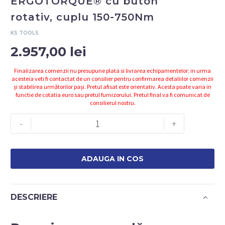
ERGOTORQUE® cu buton
rotativ, cuplu 150-750Nm
KS TOOLS
2.957,00
lei
Finalizarea comenzii nu presupune plata si livrarea echipamentelor; in urma
acesteia veti fi contactat de un consilier pentru confirmarea detaliilor comenzii
și stabilirea următorilor pași. Pretul afisat este orientativ. Acesta poate varia in
functie de cotatia euro sau pretul furnizorului. Pretul final va fi comunicat de
consilierul nostru.
Cantitate
-
+
Cheie
dinamometrica
3/4"
ADAUGA IN COS
ERGOTORQUE®
cu
buton
DESCRIERE
rotativ,
cuplu