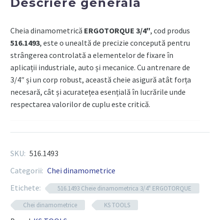
Descriere generală
150-
750Nm
Cheia dinamometrică
ERGOTORQUE 3/4″
, cod produs
516.1493
, este o unealtă de precizie concepută pentru
strângerea controlată a elementelor de fixare în
aplicații industriale, auto și mecanice. Cu antrenare de
3/4″ și un corp robust, această cheie asigură atât forța
necesară, cât și acuratețea esențială în lucrările unde
respectarea valorilor de cuplu este critică.
Componente tehnice
SKU:
516.1493
Tip
: cheie dinamometrică manuală
Categorii:
Chei dinamometrice
Antrenare
: pătrat de 3/4″ (19 mm)
Etichete:
516.1493 Cheie dinamometrica 3/4" ERGOTORQUE
Interval cuplu reglabil
: 140 – 700 Nm
Chei dinamometrice
KS TOOLS
Precizie
: ±3% (conform standardelor