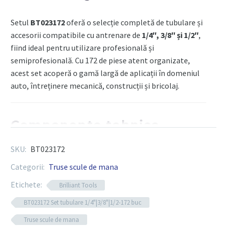
Setul
BT023172
oferă o selecție completă de tubulare și
accesorii compatibile cu antrenare de
1/4″, 3/8″ și 1/2″
,
fiind ideal pentru utilizare profesională și
semiprofesională. Cu 172 de piese atent organizate,
acest set acoperă o gamă largă de aplicații în domeniul
auto, întreținere mecanică, construcții și bricolaj.
Componente tehnice
SKU:
BT023172
Număr total piese
: 172
Categorii:
Truse scule de mana
Antrenare
: 1/4″, 3/8″, 1/2″
Etichete:
Material
: oțel crom-vanadiu (Cr-V) durabil și tratat
Brilliant Tools
termic
BT023172 Set tubulare 1/4"|3/8"|1/2-172 buc
Tipuri de componente incluse
:
Truse scule de mana