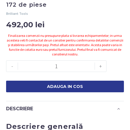
172 de piese
Brilliant Tools
492,00
lei
Finalizarea comenzii nu presupune plata si livrarea echipamentelor; in urma
acesteia veti fi contactat de un consilier pentru confirmarea detaliilor comenzii
și stabilirea următorilor pași. Pretul afisat este orientativ. Acesta poate varia in
functie de cotatia euro sau pretul furnizorului. Pretul final va fi comunicat de
consilierul nostru.
Cantitate
-
+
Set
tubulare
1/4",
ADAUGA IN COS
3/8",
1/2",
172
DESCRIERE
de
piese
Descriere generală