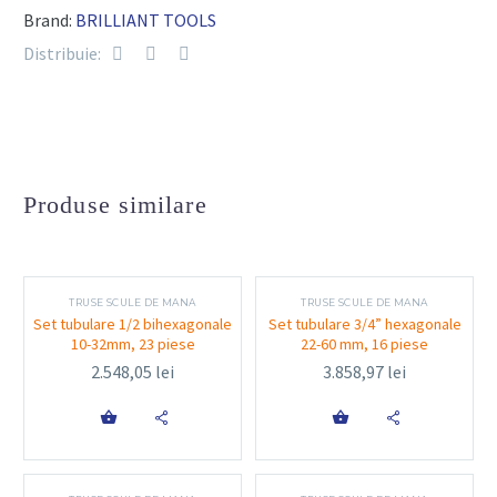
Brand:
BRILLIANT TOOLS
Tubulare standard și lungi (metrice și biți
speciali)
Distribuie:
Cricheți reversibili pentru fiecare dimensiune
Prelungitoare, adaptoare, articulații cardanice
Biti diverse: Torx, PH, PZ, SL, HEX
Chei fixe și articulate
Produse similare
Mâner tip șurubelniță și T-bar
TRUSE SCULE DE MANA
TRUSE SCULE DE MANA
Funcționalitate și utilizare
Set tubulare 1/2 bihexagonale
Set tubulare 3/4” hexagonale
10-32mm, 23 piese
22-60 mm, 16 piese
2.548,05
lei
3.858,97
lei
Setul este gândit pentru a răspunde nevoilor unui
spectru larg de utilizatori – de la mecanici auto,


electricieni și instalatori, până la pasionați de reparații
DIY. Antrenările multiple permit adaptarea rapidă la