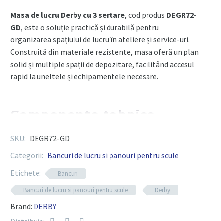
2000
Masa de lucru Derby cu 3 sertare
, cod produs
DEGR72-
mm
GD
, este o soluție practică și durabilă pentru
organizarea spațiului de lucru în ateliere și service-uri.
Construită din materiale rezistente, masa oferă un plan
solid și multiple spații de depozitare, facilitând accesul
rapid la uneltele și echipamentele necesare.
Componente tehnice
SKU:
DEGR72-GD
Număr sertare
: 3
Categorii:
Bancuri de lucru si panouri pentru scule
Material
: oțel robust cu finisaj rezistent la
zgârieturi și coroziune
Etichete:
Bancuri
Dimensiuni
: adaptate pentru spații de lucru medii
Bancuri de lucru si panouri pentru scule
Derby
și mari
Brand:
DERBY
Plan de lucru
: suprafață rezistentă, ideală pentru