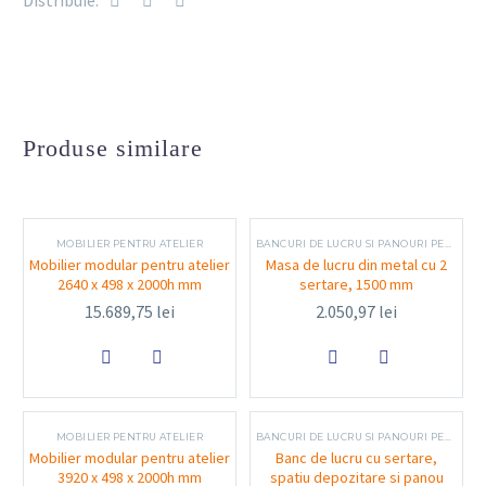
Distribuie:
diverse operațiuni tehnice
Sistem de glisare sertare
: mecanism smooth
pentru deschidere ușoară
Capacitate de încărcare
: adecvată pentru unelte
și materiale uzuale de atelier
Produse similare
Funcționalitate și utilizare
MOBILIER PENTRU ATELIER
BANCURI DE LUCRU SI PANOURI PENTRU SCULE
Mobilier modular pentru atelier
Masa de lucru din metal cu 2
Masa de lucru Derby cu 3 sertare este concepută pentru a
2640 x 498 x 2000h mm
sertare, 1500 mm
oferi un spațiu bine organizat, facilitând desfășurarea
15.689,75
lei
2.050,97
lei
eficientă a activităților tehnice și mecanice. Sertarele


asigură păstrarea ordonată a uneltelor și accesul rapid
la acestea, contribuind la creșterea productivității în
atelier.
MOBILIER PENTRU ATELIER
BANCURI DE LUCRU SI PANOURI PENTRU SCULE
Mobilier modular pentru atelier
Banc de lucru cu sertare,
3920 x 498 x 2000h mm
spatiu depozitare si panou