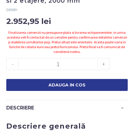
si 2 etajere, 2000 mm
DERBY
2.952,95
lei
Finalizarea comenzii nu presupune plata si livrarea echipamentelor; in urma
acesteia veti fi contactat de un consilier pentru confirmarea detaliilor comenzii
și stabilirea următorilor pași. Pretul afisat este orientativ. Acesta poate varia in
functie de cotatia euro sau pretul furnizorului. Pretul final va fi comunicat de
consilierul nostru.
Cantitate
-
+
Masa
de
lucru
ADAUGA IN COS
cu
3
sertare
DESCRIERE
si
2
Descriere generală
etajere,