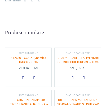
Distribuie:
Conectori multipli:
include diferite tipuri de
conectori standard pentru semiremorci, asigurând
conectarea corectă și sigură
Calitate premium:
cabluri robuste, flexibile,
ideale pentru utilizarea frecventă în medii
Produse similare
profesionale
Lungime optimă:
cablurile permit acces ușor la
porturile de diagnoză ale semiremorcii, chiar și în
RCCS CAMIOANE
DIAGNOZA TURISME
spații restrânse
S12620 – CCS 2 Dynamics
3910875 – CABLURI ALIMENTARE
TRUCK – TEXA
TXT MULTIHUB TURISME – TEXA
29.834,86
lei
591,16
lei
Funcționalitate și utilizare


Conectare facilă:
asigură o legătură rapidă și
sigură între testerul TEXA și sistemele electronice
RCCS CAMIOANE
DIAGNOZA TURISME
3914302 – KIT ADAPTOR
D08613 – APARAT DIAGNOZA
ale semiremorcii.
PENTRU JANTE ALIAJ Truck –
NAVIGATOR NANO S LIGHT CAR