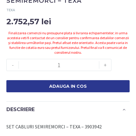
SEMIREMORCI – TEXA
TEXA
2.752,57
lei
Finalizarea comenzii nu presupune plata si livrarea echipamentelor; in urma
acesteia veti fi contactat de un consilier pentru confirmarea detaliilor comenzii
și stabilirea următorilor pași. Pretul afisat este orientativ. Acesta poate varia in
functie de cotatia euro sau pretul furnizorului. Pretul final va fi comunicat de
consilierul nostru.
Cantitate
-
+
3903942
-
SET
ADAUGA IN COS
CABLURI
SEMIREMORCI
-
DESCRIERE
TEXA
SET CABLURI SEMIREMORCI – TEXA – 3903942