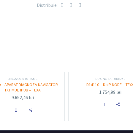
Distribuie:
AFFIȘARE ȘI REZOLUȚIE Ecran Gorilla® Glass de 
Rezoluție înaltă: 2560×1600 (până la 400 cd/m²)
Suport multi-touch până la 10 puncte simultan
SISTEM DE OPERARE Windows 10 Enterprise
PROCESOR Intel® i5 8M cache, TGL UP3 i5-1145G
Quad Core 15W
GRAFICA Intel® Iris® Xe Graphics
DIAGNOZA TURISME
DIAGNOZA TURISME
 – APARAT DIAGNOZA NAVIGATOR
D14110 – DoIP NODE – TEX
TXT MULTIHUB – TEXA
RĂCIRE Fără ventilator
1.754,99
lei
9.652,46
lei
Stocare RAM 16 GB LPDDR4 dual channel 3200 


CAPACITATE DE MEMORIE 512 GB SSD 2280 PCIe 
Carcasa de magneziu