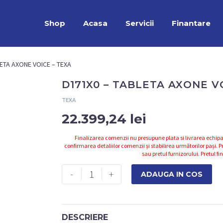
Shop
Acasa
Servicii
Finantare
ETA AXONE VOICE – TEXA
D171X0 – TABLETA AXONE V
TEXA
22.399,24
lei
Finalizarea comenzii nu presupune plata si livrarea echipa
confirmarea detaliilor comenzii și stabilirea următorilor pași. Pr
sau pretul furnizorului. Pretul fi
Cantitate
-
+
ADAUGA IN COS
D171X0
-
TABLETA
DESCRIERE
AXONE