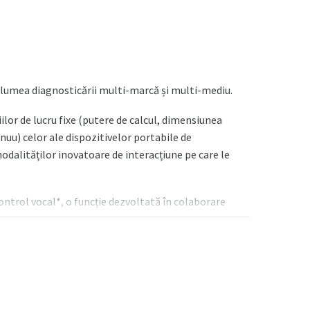
lumea diagnosticării multi-marcă și multi-mediu.
ilor de lucru fixe (putere de calcul, dimensiunea
inuu) celor ale dispozitivelor portabile de
modalităților inovatoare de interacțiune pe care le
ntrol vocal*, o funcție dezvoltată în colaborare
arcursul diferitelor faze ale muncii
ește recunoașterea feței pentru a identifica în
 funcții exclusive pentru a accesa procedurile de
.