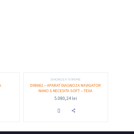
13,3”.
 16,7 M de culori eDP
7E „Tiger Lake” Turbo Boost de 1,5-4,1 Ghz –
DIAGNOZA TURISME
A
D08662 – APARAT DIAGNOZA NAVIGATOR
NANO S NECESITA SOFT – TEXA
5.080,24
lei
Mhz

Gen3.0 x 4 benzi NVMe