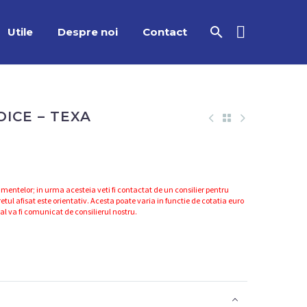
Utile
Despre noi
Contact
OICE – TEXA
mentelor; in urma acesteia veti fi contactat de un consilier pentru
etul afisat este orientativ. Acesta poate varia in functie de cotatia euro
nal va fi comunicat de consilierul nostru.