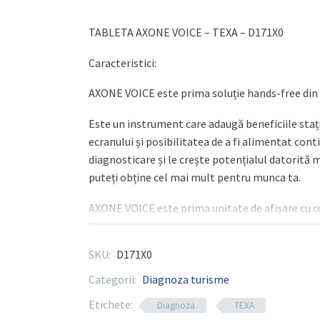
VOICE
TABLETA AXONE VOICE – TEXA – D171X0
-
TEXA
Caracteristici:
AXONE VOICE este prima soluție hands-free din 
Este un instrument care adaugă beneficiile stați
ecranului și posibilitatea de a fi alimentat cont
diagnosticare și le crește potențialul datorită 
puteți obține cel mai mult pentru munca ta.
AXONE VOICE este prima unitate de afișare cu co
cu Microsoft® concepută pentru a vă sprijini pe p
dumneavoastră.
SKU:
D171X0
Este, de asemenea, primul instrument care folos
Categorii:
Diagnoza turisme
siguranță cine îl folosește, deblocând o serie de
Etichete:
Diagnoza
TEXA
diagnosticare protejate furnizate de producător