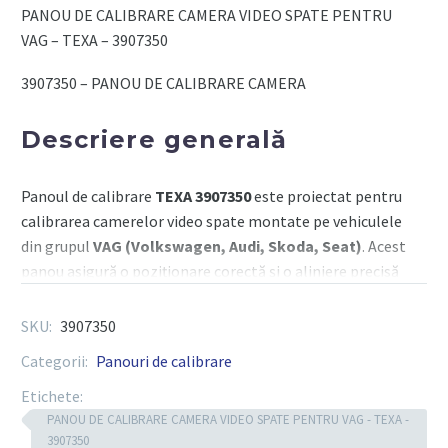
VAG
PANOU DE CALIBRARE CAMERA VIDEO SPATE PENTRU
-
VAG – TEXA – 3907350
TEXA
3907350 – PANOU DE CALIBRARE CAMERA
Descriere generală
Panoul de calibrare
TEXA 3907350
este proiectat pentru
calibrarea camerelor video spate montate pe vehiculele
din grupul
VAG (Volkswagen, Audi, Skoda, Seat)
. Acest
panou asigură o poziționare corectă și o aliniere precisă
în timpul operațiunilor de calibrare a sistemelor ADAS.
Compatibil cu rigurile TEXA RCCS și recunoscut automat
SKU:
3907350
de software-ul IDC5/IDC6, panoul facilitează realizarea
Categorii:
Panouri de calibrare
calibrațiilor conforme cu standardele producătorilor.
Etichete:
PANOU DE CALIBRARE CAMERA VIDEO SPATE PENTRU VAG - TEXA -
3907350