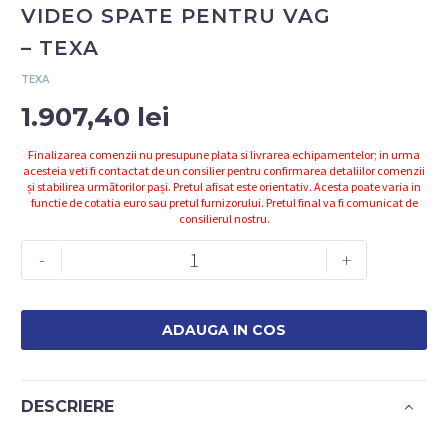
VIDEO SPATE PENTRU VAG
– TEXA
TEXA
1.907,40
lei
Finalizarea comenzii nu presupune plata si livrarea echipamentelor; in urma
acesteia veti fi contactat de un consilier pentru confirmarea detaliilor comenzii
și stabilirea următorilor pași. Pretul afisat este orientativ. Acesta poate varia in
functie de cotatia euro sau pretul furnizorului. Pretul final va fi comunicat de
consilierul nostru.
Cantitate
-
+
3907350
-
PANOU
ADAUGA IN COS
CAMERA
VIDEO
SPATE
DESCRIERE
PENTRU