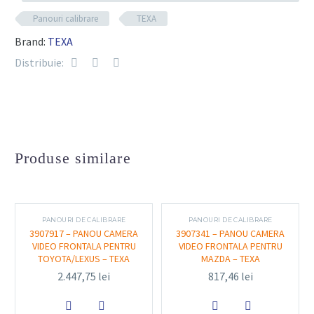
Componente tehnice
Panouri calibrare
TEXA
Cod produs RX:
3907350 – Panou calibrare cameră
Brand:
TEXA
video spate VAG
Distribuie:
Compatibilitate:
dedicat vehiculelor grupului VAG
echipate cu camere video spate ADAS
Design:
grafică specială adaptată sistemelor
video spate, ușor de poziționat
Produse similare
Material:
construcție solidă și durabilă, potrivită
pentru uz repetat în service-uri
PANOURI DE CALIBRARE
PANOURI DE CALIBRARE
Utilizare:
compatibil cu rigurile TEXA RCCS 2 și
3907917 – PANOU CAMERA
3907341 – PANOU CAMERA
VIDEO FRONTALA PENTRU
VIDEO FRONTALA PENTRU
RCCS 3 și cu software-ul IDC5/IDC6
TOYOTA/LEXUS – TEXA
MAZDA – TEXA
2.447,75
lei
817,46
lei
Funcționalitate și utilizare

