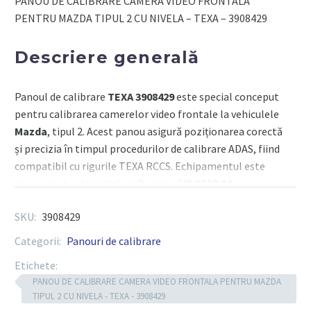
PANOU DE CALIBRARE CAMERA VIDEO FRONTALA
TIPUL
PENTRU MAZDA TIPUL 2 CU NIVELA – TEXA – 3908429
2
-
Descriere generală
TEXA
Panoul de calibrare
TEXA 3908429
este special conceput
pentru calibrarea camerelor video frontale la vehiculele
Mazda
, tipul 2. Acest panou asigură poziționarea corectă
și precizia în timpul procedurilor de calibrare ADAS, fiind
compatibil cu rigurile TEXA RCCS. Echipamentul este
recunoscut automat de software-ul
IDC5/IDC6
,
garantând respectarea specificațiilor originale ale
SKU:
3908429
producătorului Mazda.
Categorii:
Panouri de calibrare
Etichete:
Componente tehnice
PANOU DE CALIBRARE CAMERA VIDEO FRONTALA PENTRU MAZDA
TIPUL 2 CU NIVELA - TEXA - 3908429