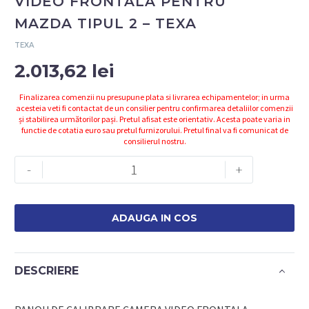
VIDEO FRONTALA PENTRU
MAZDA TIPUL 2 – TEXA
TEXA
2.013,62
lei
Finalizarea comenzii nu presupune plata si livrarea echipamentelor; in urma
acesteia veti fi contactat de un consilier pentru confirmarea detaliilor comenzii
și stabilirea următorilor pași. Pretul afisat este orientativ. Acesta poate varia in
functie de cotatia euro sau pretul furnizorului. Pretul final va fi comunicat de
consilierul nostru.
Cantitate
-
+
3908429
-
PANOU
ADAUGA IN COS
CAMERA
VIDEO
FRONTALA
DESCRIERE
PENTRU
MAZDA