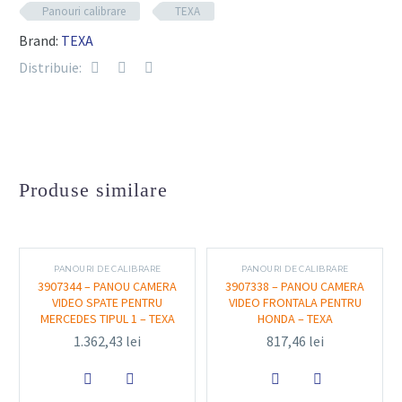
Cod produs RX:
3908429 – Panou calibrare cameră video
Panouri calibrare
TEXA
frontală Mazda tip 2
Brand:
TEXA
Compatibilitate:
dedicat vehiculelor Mazda echipate cu
Distribuie:
camere frontale ADAS
Design:
panou cu nivelă încorporată pentru o aliniere
precisă și ușoară
Material:
construcție robustă, fabricată din materiale
rezistente pentru utilizare intensivă în service
Produse similare
Funcționalitate și utilizare
PANOURI DE CALIBRARE
PANOURI DE CALIBRARE
Poziționare facilă
3907344 – PANOU CAMERA
3907338 – PANOU CAMERA
Nivelă integrată în panou asigură o instalare rapidă și
VIDEO SPATE PENTRU
VIDEO FRONTALA PENTRU
MERCEDES TIPUL 1 – TEXA
HONDA – TEXA
exactă, eliminând erorile de aliniere.
1.362,43
lei
817,46
lei
Compatibilitate completă


Se utilizează împreună cu rigurile TEXA RCCS 2 și RCCS 3,