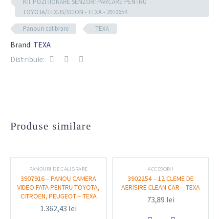
KIT POZITIONARE SENZORI PARCARE PENTRU
Materiale
: componente din plastic rezistent și
TOYOTA/LEXUS/SCION - TEXA - 3910654
materiale adezive speciale, care asigură fixarea
stabilă pe suprafața caroseriei.
Panouri calibrare
TEXA
Compatibilitate
: universal, adaptabil pentru
Brand:
TEXA
diverse modele și mărci de vehicule.
Distribuie:
Instrucțiuni de utilizare
: ghid clar pentru
poziționare și montaj.
Funcționalitate și utilizare
Produse similare
Kitul este utilizat în procesul de instalare a senzorilor
de parcare, oferind reperi vizuali și fizici pentru plasarea
corectă pe bara față sau spate a vehiculului. Astfel, se
PANOURI DE CALIBRARE
ACCESORII
garantează o detecție precisă a obstacolelor și o
3907916 – PANOU CAMERA
3902254 – 12 CLEME DE
VIDEO FATA PENTRU TOYOTA,
AERISIRE CLEAN CAR – TEXA
funcționare optimă a sistemului de asistență la parcare.
CITROEN, PEUGEOT – TEXA
73,89
lei
1.362,43
lei
Avantaje practice