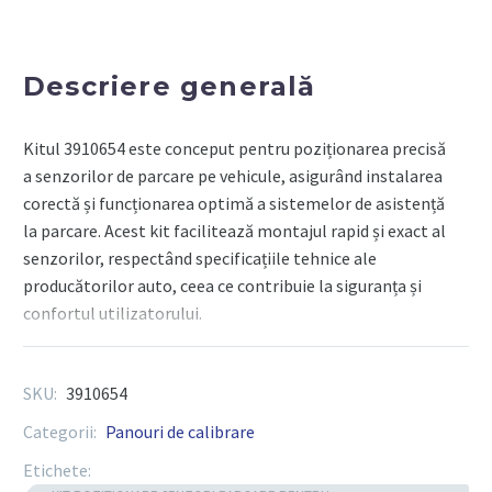
PENTRU
TOYOTA/LEXUS/SCION
-
Descriere generală
TEXA
Kitul 3910654 este conceput pentru poziționarea precisă
a senzorilor de parcare pe vehicule, asigurând instalarea
corectă și funcționarea optimă a sistemelor de asistență
la parcare. Acest kit facilitează montajul rapid și exact al
senzorilor, respectând specificațiile tehnice ale
producătorilor auto, ceea ce contribuie la siguranța și
confortul utilizatorului.
Componente tehnice
SKU:
3910654
Categorii:
Panouri de calibrare
Accesorii de poziționare
: ghidaje și markere
pentru alinierea exactă a senzorilor.
Etichete: