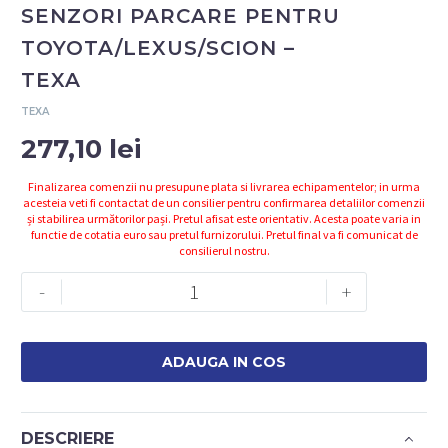
SENZORI PARCARE PENTRU
TOYOTA/LEXUS/SCION –
TEXA
TEXA
277,10
lei
Finalizarea comenzii nu presupune plata si livrarea echipamentelor; in urma
acesteia veti fi contactat de un consilier pentru confirmarea detaliilor comenzii
și stabilirea următorilor pași. Pretul afisat este orientativ. Acesta poate varia in
functie de cotatia euro sau pretul furnizorului. Pretul final va fi comunicat de
consilierul nostru.
Cantitate
-
+
3910654
-
KIT
ADAUGA IN COS
POZITIONARE
SENZORI
PARCARE
DESCRIERE