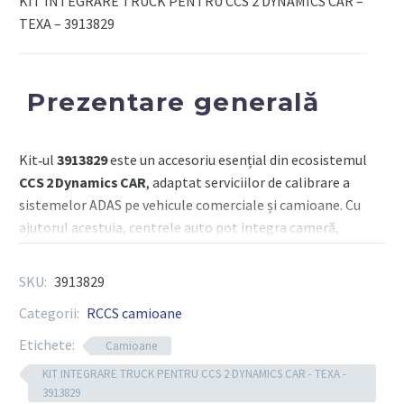
KIT INTEGRARE TRUCK PENTRU CCS 2 DYNAMICS CAR –
DYNAMICS
TEXA – 3913829
CAR
-
TEXA
Prezentare generală
Kit‑ul
3913829
este un accesoriu esențial din ecosistemul
CCS 2 Dynamics CAR
, adaptat serviciilor de calibrare a
sistemelor ADAS pe vehicule comerciale și camioane. Cu
ajutorul acestuia, centrele auto pot integra cameră,
radar și senzor ADAS în mod eficient, susținut de softul
de calibrare IDC5 – prin dispozitivul mobil CCS
SKU:
3913829
2 Dynamics
Categorii:
RCCS camioane
Etichete:
Camioane
Componente esențiale
KIT INTEGRARE TRUCK PENTRU CCS 2 DYNAMICS CAR - TEXA -
3913829