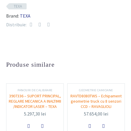
TEXA
Cleme centrare jante (12″–28″)
Brand:
TEXA
Asigură fixarea precisă și stabilă a vehiculului
Distribuie:
pe platformă, eliminând eventualele
decalaje în timpul procedurii de calibrare
Adaptoare jante aliaj
Concepte prietenoase cu suprafața jantelor,
Produse similare
fabricate din aluminiu și/anodizate,
protejează jantele delicate și asigură o
centrare corectă.
PANOURI DE CALIBRARE
GEOMETRIE CAMIOANE
Măsurători laser Bluetooth
3907336 – SUPORT PRINCIPAL,
RAVTD8080TWS – Echipament
REGLARE MECANICA A INALTIMII
geometrie truck cu 8 senzori
/INDICATOR LASER – TEXA
CCD – RAVAGLIOLI
Include distanțiometre laser de ultimă
5.297,30
lei
57.654,00
lei
generație, comunicație Bluetooth directă cu
IDC5 pentru poziționare ghidată; poziții


precise pe trei axe: înălțime, longitudinală,