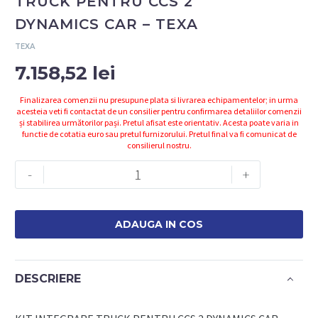
TRUCK PENTRU CCS 2
DYNAMICS CAR – TEXA
TEXA
7.158,52
lei
Finalizarea comenzii nu presupune plata si livrarea echipamentelor; in urma
acesteia veti fi contactat de un consilier pentru confirmarea detaliilor comenzii
și stabilirea următorilor pași. Pretul afisat este orientativ. Acesta poate varia in
functie de cotatia euro sau pretul furnizorului. Pretul final va fi comunicat de
consilierul nostru.
Cantitate
-
+
3913829
-
KIT
ADAUGA IN COS
INTEGRARE
TRUCK
PENTRU
DESCRIERE
CCS
2