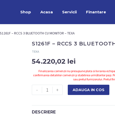
Shop
Acasa
Servicii
Finantare
S1261F – RCCS 3 BLUETOOTH CU MONITOR – TEXA
S1261F – RCCS 3 BLUETOOT
TEXA
54.220,02
lei
Finalizarea comenzii nu presupune plata si livrarea echipa
confirmarea detaliilor comenzii și stabilirea următorilor pași. Pr
sau pretul furnizorului. Pretul fi
Cantitate
-
+
ADAUGA IN COS
S1261F
-
RCCS
DESCRIERE
3