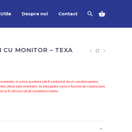
Utile
Despre noi
Contact
H CU MONITOR – TEXA
mentelor; in urma acesteia veti fi contactat de un consilier pentru
etul afisat este orientativ. Acesta poate varia in functie de cotatia euro
nal va fi comunicat de consilierul nostru.