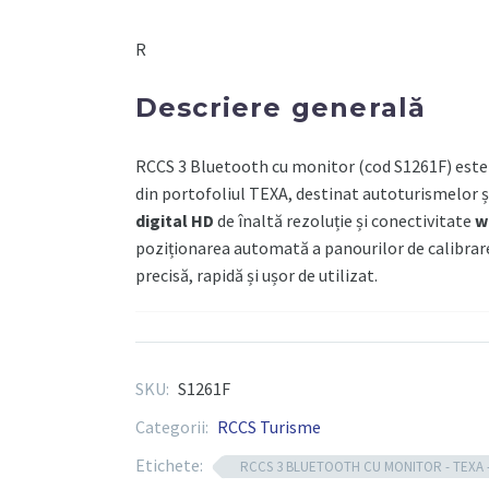
BLUETOOTH
R
CU
MONITOR
Descriere generală
-
TEXA
RCCS 3 Bluetooth cu monitor (cod S1261F) este 
din portofoliul TEXA, destinat autoturismelor ș
digital HD
de înaltă rezoluție și conectivitate
w
poziționarea automată a panourilor de calibrare
precisă, rapidă și ușor de utilizat.
Componente tehnice
SKU:
S1261F
Monitor digital HD integrat
, pentru afi
Categorii:
RCCS Turisme
fiecărui producător
Etichete:
RCCS 3 BLUETOOTH CU MONITOR - TEXA -
Sistem de aliniere laser dublu
, pentru p