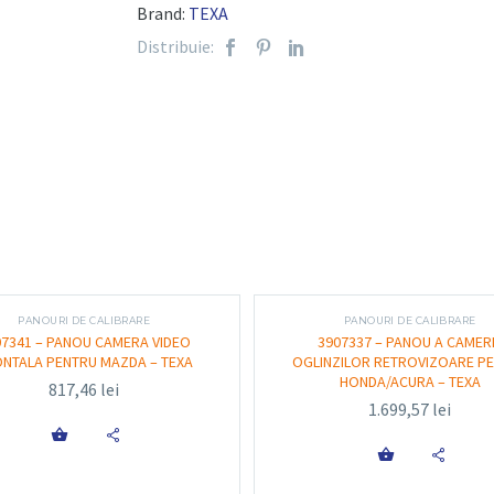
Brand:
TEXA
Comunicație Bluetooth între unitate și
Distribuie:
Compatibil cu testerele TEXA Navigato
Cadru robust pe roți, cu reglaje fine pe 
Funcție automată de detectare a panou
vehiculului
Suport pentru calibrarea camerelor, sen
Funcționalitate și utili
PANOURI DE CALIBRARE
PANOURI DE CALIBRARE
Sistemul RCCS 3 Bluetooth cu monitor este util
07341 – PANOU CAMERA VIDEO
3907337 – PANOU A CAMER
direct în atelier, în special după intervenții pr
NTALA PENTRU MAZDA – TEXA
OGLINZILOR RETROVIZOARE P
HONDA/ACURA – TEXA
radar sau reparații la structura frontală. După i
817,46
lei
1.699,57
lei
sistemul afișează automat panoul necesar pe mon

laserelor și a oglinzilor incluse, iar calibrarea 
