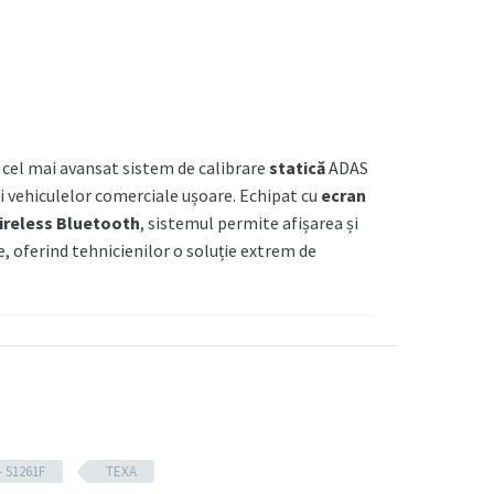
cel mai avansat sistem de calibrare
statică
ADAS
i vehiculelor comerciale ușoare. Echipat cu
ecran
ireless Bluetooth
, sistemul permite afișarea și
, oferind tehnicienilor o soluție extrem de
șarea automată a panourilor de calibrare specifice
 S1261F
TEXA
oziționare exactă pe axa vehiculului