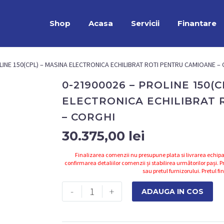
Shop
Acasa
Servicii
Finantare
LINE 150(CPL) – MASINA ELECTRONICA ECHILIBRAT ROTI PENTRU CAMIOANE –
0-21900026 – PROLINE 150(C
ELECTRONICA ECHILIBRAT 
– CORGHI
30.375,00
lei
Finalizarea comenzii nu presupune plata si livrarea echipa
confirmarea detaliilor comenzii și stabilirea următorilor pași. Pr
sau pretul furnizorului. Pretul fi
Cantitate
-
+
ADAUGA IN COS
0-
21900026