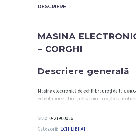
-
DESCRIERE
PROLINE
150(CPL)
-
MASINA
MASINA ELECTRONIC
ELECTRONICA
ECHILIBRAT
– CORGHI
ROTI
PENTRU
Descriere generală
CAMIOANE
–
CORGHI
Mașina electronică de echilibrat roți de la
CORG
echilibrării statice și dinamice a roților autotur
pentru atelierele care doresc performanță și fi
utilizat. Tehnologia electronică avansată asigură
SKU:
0-21900026
Categorii:
ECHILIBRAT