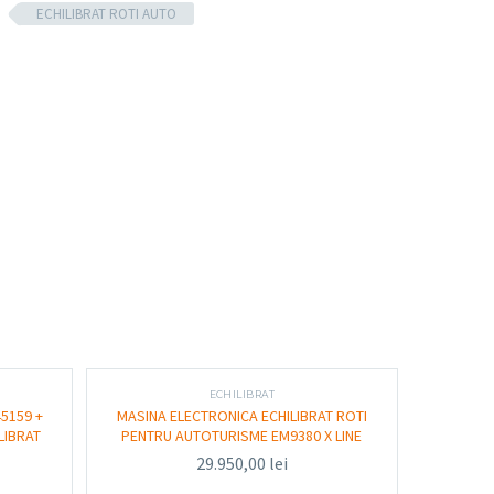
e
ECHILIBRAT ROTI AUTO
ilibrat roți
re
funcție de model)
ECHILIBRAT
au automat (în funcție de versiune)
45159 +
MASINA ELECTRONICA ECHILIBRAT ROTI
LIBRAT
PENTRU AUTOTURISME EM9380 X LINE
agreutate
29.950,00
lei