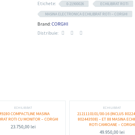
Componente tehnic
Etichete:
0-21900026
ECHILIBRAT ROTI
MASINA ELECTRONICA ECHILIBRAT ROTI – CORGHI
Tip echipament: mașină electronică de ech
Brand:
CORGHI
Distribuie:
Utilizare: autoturisme, autoutilitare ușoa
Diametru jantă: 10” – 30”
Lățime roată: 1,5” – 20”
Diametru maxim roată: până la 820 mm
Greutate maximă roată: până la 70 kg (în 
Viteză de rotație: aproximativ 100 rpm
ECHILIBRAT
ECHILIBRAT
Sistem de introducere a datelor: manual s
M9280 COMPACTLINE MASINA
2121110101/00-16 (INCLUS 8022
BRAT ROTI CU MONITOR – CORGHI
802443938) – ET 88 MASINA ECHI
ROTI CAMIOANE – CORGHI
Frânare automată și poziționare la contr
23.750,00
lei
49.950,00
lei