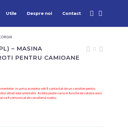
Utile
Despre noi
Contact
 CORGHI
PL) – MASINA
ROTI PENTRU CAMIOANE
mentelor; in urma acesteia veti fi contactat de un consilier pentru
etul afisat este orientativ. Acesta poate varia in functie de cotatia euro
nal va fi comunicat de consilierul nostru.