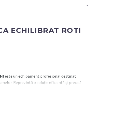
A ECHILIBRAT ROTI
HI
este un echipament profesional destinat
ismelor. Reprezintă o soluție eficientă și precisă
abilitate într-un format compact și ușor de
 rezultate rapide și exacte la fiecare utilizare.