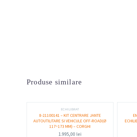
Produse similare
ECHILIBRAT
8-21100141 – KIT CENTRARE JANTE
E
AUTOUTILITARE SI VEHICULE OFF-ROAD(Ø
ECHILI
117÷173 MM) – CORGHI
1.995,00
lei