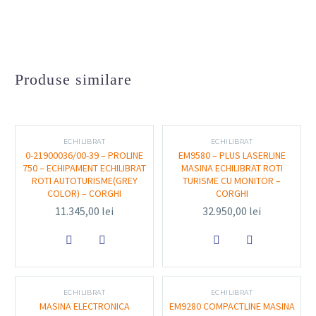
Diametru de lucru
: 118 mm – 174 mm
Material
: Oțel de înaltă calitate, tratat anti-
coroziv
Produse similare
Fixare
: Montaj rapid pe axul de echilibrare
Greutate
: Optimizată pentru stabilitate fără
afectarea balansului
ECHILIBRAT
ECHILIBRAT
0-21900036/00-39 – PROLINE
EM9580 – PLUS LASERLINE
750 – ECHIPAMENT ECHILIBRAT
MASINA ECHILIBRAT ROTI
Utilizare
: Roți de autoutilitare, van-uri și
ROTI AUTOTURISME(GREY
TURISME CU MONITOR –
furgonete
COLOR) – CORGHI
CORGHI
11.345,00
lei
32.950,00
lei
Funcționalitate și utilizare:


Conul GAR113 este utilizat pentru centrarea corectă a
ECHILIBRAT
ECHILIBRAT
roților pe axul mașinii de echilibrat. Este esențial în
MASINA ELECTRONICA
EM9280 COMPACTLINE MASINA
obținerea unor rezultate precise la echilibrare, în special