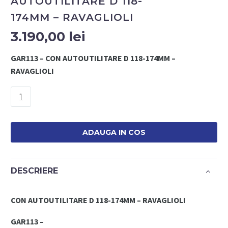
AUTOUTILITARE D 118-
174MM – RAVAGLIOLI
3.190,00
lei
GAR113 – CON AUTOUTILITARE D 118-174MM –
RAVAGLIOLI
Cantitate
GAR113
-
CON
ADAUGA IN COS
AUTOUTILITARE
D
118-
DESCRIERE
174MM
–
CON AUTOUTILITARE D 118-174MM – RAVAGLIOLI
RAVAGLIOLI
GAR113 –