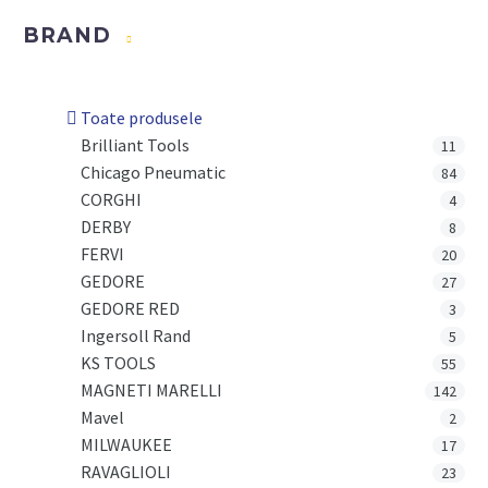
BRAND
Toate produsele
Brilliant Tools
11
Chicago Pneumatic
84
CORGHI
4
DERBY
8
FERVI
20
GEDORE
27
GEDORE RED
3
Ingersoll Rand
5
KS TOOLS
55
MAGNETI MARELLI
142
Mavel
2
MILWAUKEE
17
RAVAGLIOLI
23