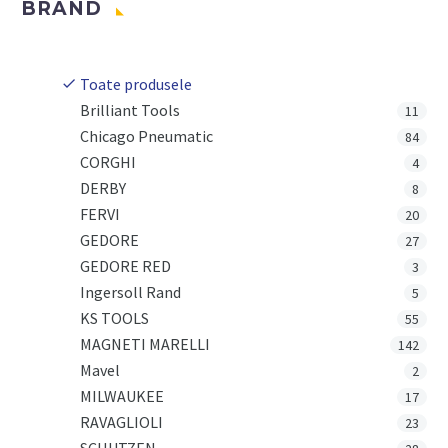
BRAND
Toate produsele
Brilliant Tools
11
Chicago Pneumatic
84
CORGHI
4
DERBY
8
FERVI
20
GEDORE
27
GEDORE RED
3
Ingersoll Rand
5
KS TOOLS
55
MAGNETI MARELLI
142
Mavel
2
MILWAUKEE
17
RAVAGLIOLI
23