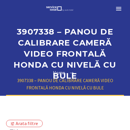
3907338 – PANOU DE
CALIBRARE CAMERĂ
VIDEO FRONTALĂ
HONDA CU NIVELĂ CU
Home
BULE
3907338 – PANOU DE CALIBRARE CAMERĂ VIDEO
FRONTALĂ HONDA CU NIVELĂ CU BULE
Arata filtre