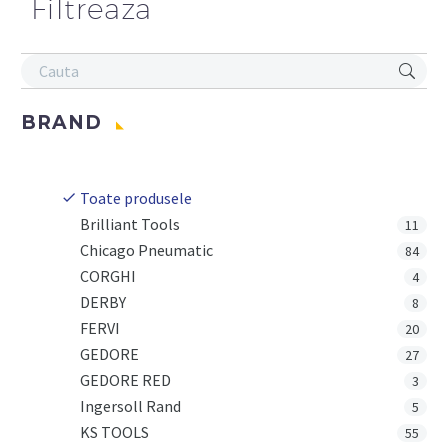
Filtreaza
BRAND
Toate produsele
Brilliant Tools
11
Chicago Pneumatic
84
CORGHI
4
DERBY
8
FERVI
20
GEDORE
27
GEDORE RED
3
Ingersoll Rand
5
KS TOOLS
55