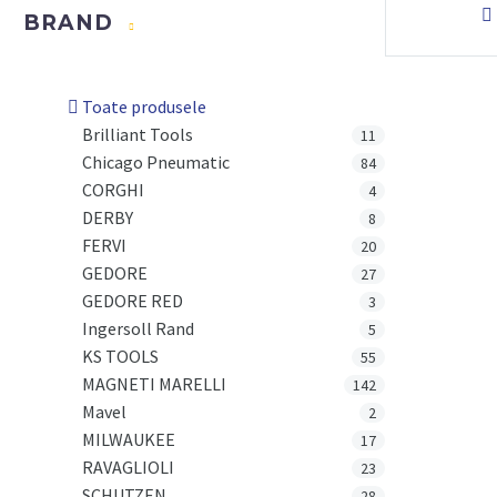

BRAND
Toate produsele
Brilliant Tools
11
Chicago Pneumatic
84
CORGHI
4
DERBY
8
FERVI
20
GEDORE
27
GEDORE RED
3
Ingersoll Rand
5
KS TOOLS
55
MAGNETI MARELLI
142
Mavel
2
MILWAUKEE
17
RAVAGLIOLI
23
SCHUTZEN
28