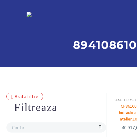
894108610
Arata filtre
Filtreaza
CP86100
hidraulic
atelier,1
40.917