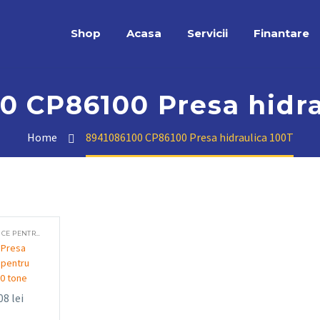
Shop
Acasa
Servicii
Finantare
0 CP86100 Presa hidra
Home
8941086100 CP86100 Presa hidraulica 100T
PRESE HIDRAULICE PENTRU ATELIER
 Presa
a pentru
00 tone
,08
lei