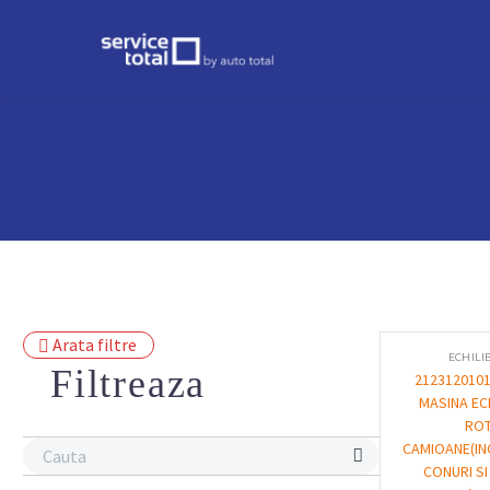
Arata filtre
ECHILI
Filtreaza
2123120101
MASINA EC
ROT
CAMIOANE(IN
CONURI SI