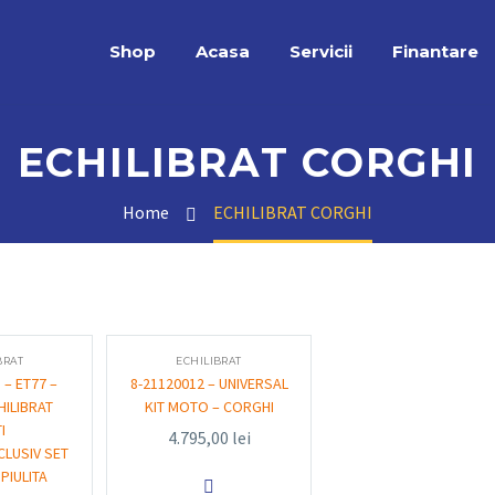
Shop
Acasa
Servicii
Finantare
ECHILIBRAT CORGHI
Home
ECHILIBRAT CORGHI
BRAT
ECHILIBRAT
 – ET77 –
8-21120012 – UNIVERSAL
HILIBRAT
KIT MOTO – CORGHI
I
4.795,00
lei
CLUSIV SET
 PIULITA
