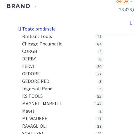
RAPIDA) –
BRAND
38.438

Toate produsele
Brilliant Tools
11
Chicago Pneumatic
84
CORGHI
4
DERBY
8
FERVI
20
GEDORE
27
GEDORE RED
3
Ingersoll Rand
5
KS TOOLS
55
MAGNETI MARELLI
142
Mavel
2
MILWAUKEE
17
RAVAGLIOLI
23
SCHUTZEN
28