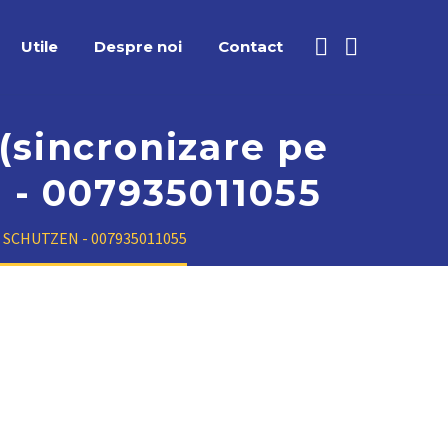
Utile
Despre noi
Contact
e(sincronizare pe
 - 007935011055
) - SCHUTZEN - 007935011055