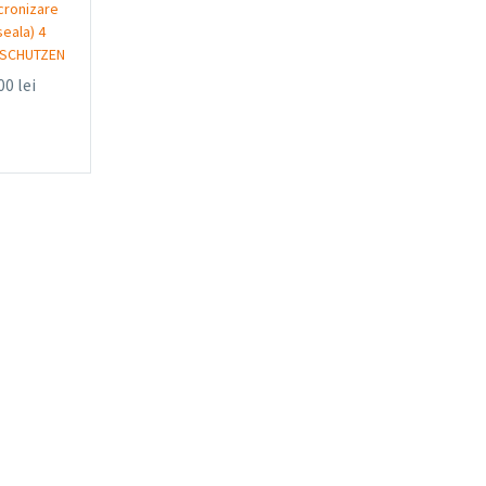
cronizare
eala) 4
– SCHUTZEN
,00
lei