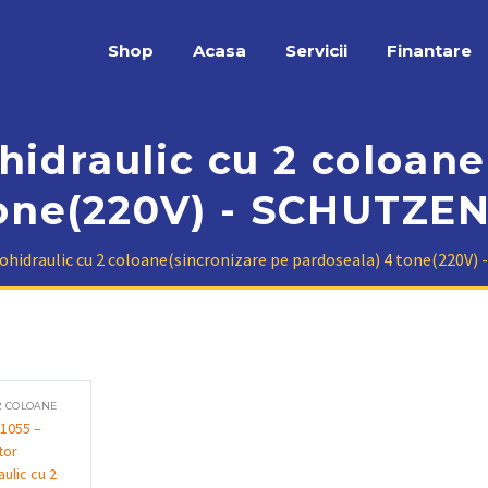
Shop
Acasa
Servicii
Finantare
hidraulic cu 2 coloan
tone(220V) - SCHUTZEN
rohidraulic cu 2 coloane(sincronizare pe pardoseala) 4 tone(220V
2 COLOANE
1055 –
tor
ulic cu 2