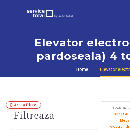
Elevator electro
pardoseala) 4 
Home
Elevator elect
Arata filtre
ELEVATOARE 
Filtreaza
00793501
Eleva
electrohidra