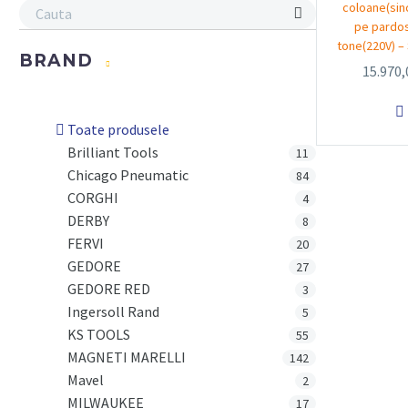
coloane(sin
pe pardos
tone(220V) 
BRAND
15.970

Toate produsele
Brilliant Tools
11
Chicago Pneumatic
84
CORGHI
4
DERBY
8
FERVI
20
GEDORE
27
GEDORE RED
3
Ingersoll Rand
5
KS TOOLS
55
MAGNETI MARELLI
142
Mavel
2
MILWAUKEE
17