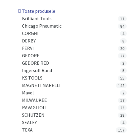
Toate produsele
Brilliant Tools
11
Chicago Pneumatic
84
CORGHI
4
DERBY
8
FERVI
20
GEDORE
27
GEDORE RED
3
Ingersoll Rand
5
KS TOOLS
55
MAGNETI MARELLI
142
Mavel
2
MILWAUKEE
17
RAVAGLIOLI
23
SCHUTZEN
28
SEALEY
4
TEXA
197