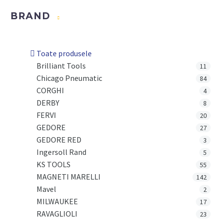
BRAND
Toate produsele
Brilliant Tools
11
Chicago Pneumatic
84
CORGHI
4
DERBY
8
FERVI
20
GEDORE
27
GEDORE RED
3
Ingersoll Rand
5
KS TOOLS
55
MAGNETI MARELLI
142
Mavel
2
MILWAUKEE
17
RAVAGLIOLI
23