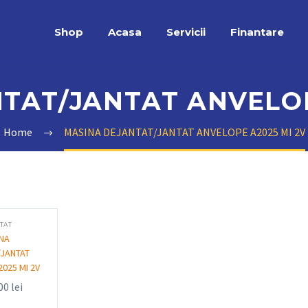
Shop
Acasa
Servicii
Finantare
TAT/JANTAT ANVELOP
Home
MASINA DEJANTAT/JANTAT ANVELOPE A2025 MI 2V
TAT
NA
/JANTAT
025 MI 2V
,00
lei