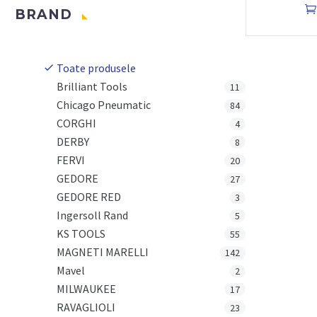

BRAND
Toate produsele
Brilliant Tools
11
Chicago Pneumatic
84
CORGHI
4
DERBY
8
FERVI
20
GEDORE
27
GEDORE RED
3
Ingersoll Rand
5
KS TOOLS
55
MAGNETI MARELLI
142
Mavel
2
MILWAUKEE
17
RAVAGLIOLI
23