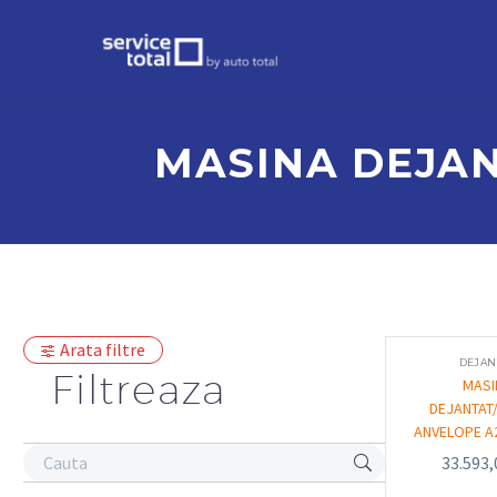
MASINA DEJAN
Arata filtre
DEJAN
Filtreaza
MASI
DEJANTAT
ANVELOPE A2
33.593