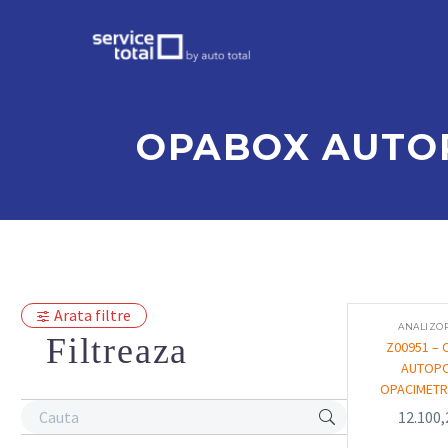
OPABOX AUTOP
Arata filtre
ANALIZO
Filtreaza
Z00951 –
AUTOP
OPACIMETR
12.100