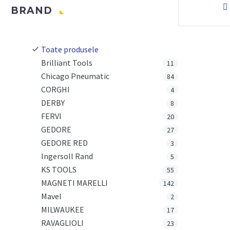

BRAND
Toate produsele
Brilliant Tools
11
Chicago Pneumatic
84
CORGHI
4
DERBY
8
FERVI
20
GEDORE
27
GEDORE RED
3
Ingersoll Rand
5
KS TOOLS
55
MAGNETI MARELLI
142
Mavel
2
MILWAUKEE
17
RAVAGLIOLI
23