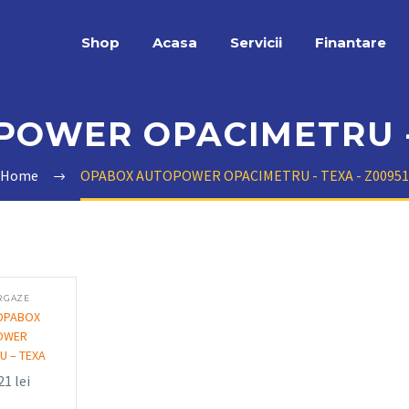
Shop
Acasa
Servicii
Finantare
OWER OPACIMETRU - 
Home
OPABOX AUTOPOWER OPACIMETRU - TEXA - Z00951
R GAZE
 OPABOX
OWER
U – TEXA
,21
lei