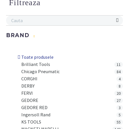
Filtreaza
BRAND
Toate produsele
Brilliant Tools
11
Chicago Pneumatic
84
CORGHI
4
DERBY
8
FERVI
20
GEDORE
27
GEDORE RED
3
Ingersoll Rand
5
KS TOOLS
55