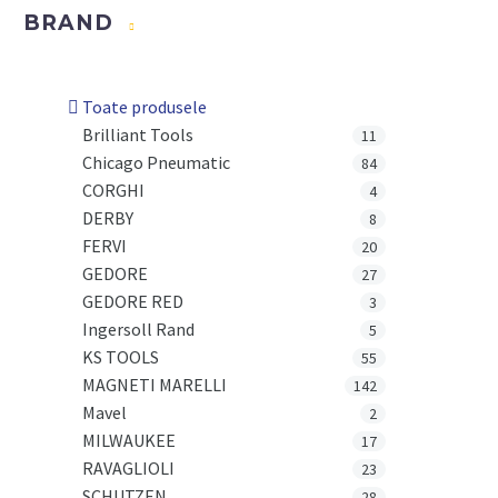
BRAND
Toate produsele
Brilliant Tools
11
Chicago Pneumatic
84
CORGHI
4
DERBY
8
FERVI
20
GEDORE
27
GEDORE RED
3
Ingersoll Rand
5
KS TOOLS
55
MAGNETI MARELLI
142
Mavel
2
MILWAUKEE
17
RAVAGLIOLI
23
SCHUTZEN
28