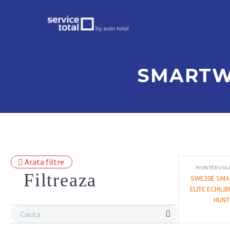
SMARTWE
Arata filtre
HUNTER VUL
Filtreaza
SWE20E SMA
ELITE ECHILI
HUNT