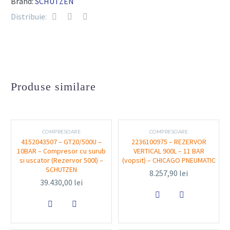
Brand:
SCHUTZEN
Distribuie:
Alimentare:
220V (monofazat)
Putere motor:
2.2 kW (aproximativ 3 CP)
Capacitate rezervor:
100 litri
Presiune maximă:
până la 10 bari
Produse similare
Tip compresor:
cu piston, cu ungere
Număr cilindri:
2 cilindri în linie
COMPRESOARE
COMPRESOARE
4152043507 – GT20/500U –
2236100975 – REZERVOR
Debit aer aspirat:
aproximativ 348 l/min
10BAR – Compresor cu surub
VERTICAL 900L – 11 BAR
si uscator (Rezervor 500l) –
(vopsit) – CHICAGO PNEUMATIC
SCHUTZEN
Răcire:
prin aer – protejează motorul și mărește
8.257,90
lei
39.430,00
lei
durata de viață


Greutate:
construit compact pentru transport și
manipulare facilă