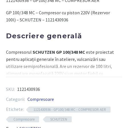
1121430936 – GP100/348 MC – COMPRESOR AER
piston
220V
GP 100/348 MC – Compresor cu piston 220V (Rezervor
(Rezervor
100l) – SCHUTZEN – 1121430936
100l)
-
Descriere generală
SCHUTZEN
Compresorul
SCHUTZEN GP 100/348 MC
este proiectat
pentru aplicații generale în ateliere, vulcanizări sau
utilizare semiprofesională. Are un rezervor de 100 litri,
alimentare monofazată 220V și un motor fiabil cu
piston. Este o soluție eficientă pentru alimentarea
sculelor pneumatice, vopsire, curățare sau umflare.
SKU:
1121430936
Categorii:
Compresoare
Componente tehnice
Etichete:
1121430936 - GP100/348 MC - COMPRESOR AER
Compresoare
SCHUTZEN
Cod produs RX:
1121430936 – GP 100/348 MC