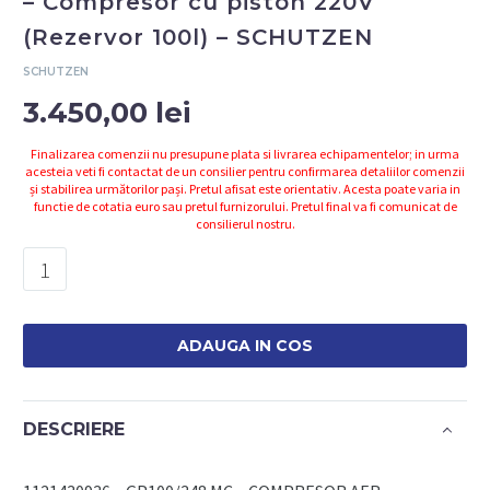
– Compresor cu piston 220V
(Rezervor 100l) – SCHUTZEN
SCHUTZEN
3.450,00
lei
Finalizarea comenzii nu presupune plata si livrarea echipamentelor; in urma
acesteia veti fi contactat de un consilier pentru confirmarea detaliilor comenzii
și stabilirea următorilor pași. Pretul afisat este orientativ. Acesta poate varia in
functie de cotatia euro sau pretul furnizorului. Pretul final va fi comunicat de
consilierul nostru.
Cantitate
1121430936
-
GP
ADAUGA IN COS
100/348
MC
-
DESCRIERE
Compresor
cu