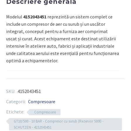
Descriere generală
cu
surub
Modelul
4152043451
reprezintă un sistem complet ce
(Rezervor
include un compresor de aer cu surub și un uscător
500l)
integrat, conceput pentru a furniza aer comprimat
-
uscat și curat. Acest echipament este destinat utilizării
SCHUTZEN
intensive în ateliere auto, fabrici și aplicații industriale
unde calitatea aerului este esențială pentru funcționarea
optimă a echipamentelor.
Componente tehnice
SKU:
4152043451
Compresor cu surub performant, potrivit pentru
Categorii:
Compresoare
operare continuă
Etichete:
Compresoare
Uscător de aer integrat pentru eliminarea
umidității din aerul comprimat
GT10/500 - 10 BAR - Compresor cu surub (Rezervor 500l) -
SCHUTZEN - 4152043451
Capacitate adaptată cerințelor profesionale și