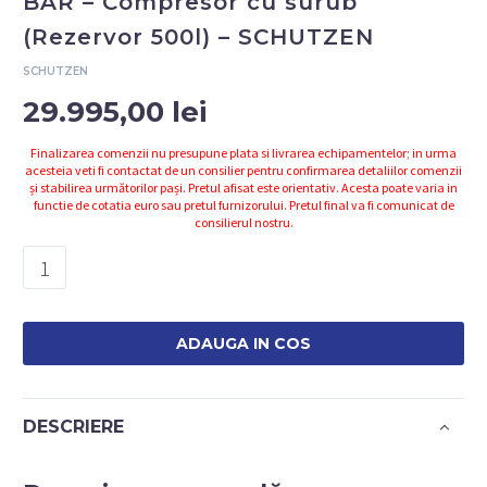
BAR – Compresor cu surub
(Rezervor 500l) – SCHUTZEN
SCHUTZEN
29.995,00
lei
Finalizarea comenzii nu presupune plata si livrarea echipamentelor; in urma
acesteia veti fi contactat de un consilier pentru confirmarea detaliilor comenzii
și stabilirea următorilor pași. Pretul afisat este orientativ. Acesta poate varia in
functie de cotatia euro sau pretul furnizorului. Pretul final va fi comunicat de
consilierul nostru.
Cantitate
4152043451
-
GT10/500
ADAUGA IN COS
-
10
BAR
DESCRIERE
-
Compresor