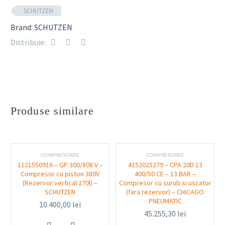
industriale
SCHUTZEN
Sistem avansat de control și siguranță pentru
Brand:
SCHUTZEN
operare fiabilă
Distribuie:
Construcție solidă, durabilă, rezistentă la medii de
lucru exigente
Funcționalitate și utilizare
Produse similare
Acest compresor cu surub combinat cu uscătorul
integrat asigură un flux constant de aer comprimat,
uscat și fără impurități, protejând astfel echipamentele
COMPRESOARE
COMPRESOARE
1121550916 – GP 300/808 V –
4152025279 – CPA 20D 13
pneumatice împotriva coroziunii și uzurii premature.
Compresor cu piston 380V
400/50 CE – 13 BAR –
Este ideal pentru utilizare în service-uri auto și aplicații
(Rezervor vertical 270l) –
Compresor cu surub si uscator
SCHUTZEN
(fara rezervor) – CHICAGO
industriale diverse.
PNEUMATIC
10.400,00
lei
45.255,30
lei