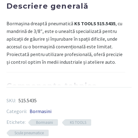
maxima
Descriere generală
370W
Bormașina dreaptă pneumatică
KS TOOLS 515.5435
, cu
mandrină de 3/8″, este o unealtă specializată pentru
aplicații de găurire și înșurubare în spații dificile, unde
accesul cu o bormașină convențională este limitat.
Proiectată pentru utilizare profesională, oferă precizie
și control optim în medii industriale și ateliere auto.
Componente tehnice
SKU:
515.5435
Tip unealtă:
bormașină dreaptă pneumatică
Categorii:
Bormasini
Dimensiune mandrină:
3/8 inch (9,5 mm)
Etichete:
Turație la mers în gol:
aproximativ 800–1000 rpm
Bormasini
KS TOOLS
Presiune de lucru recomandată:
6,3 bari (90 psi)
Scule pneumatice