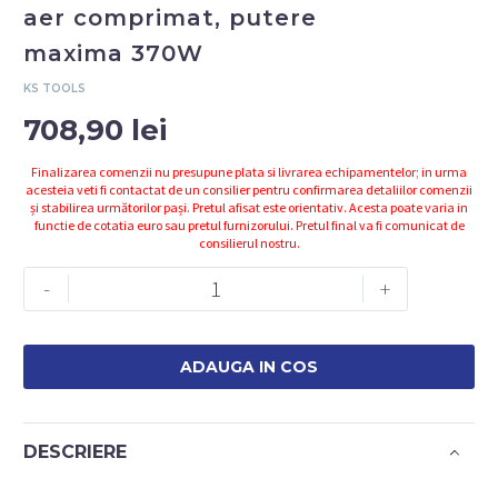
aer comprimat, putere
maxima 370W
KS TOOLS
708,90
lei
Finalizarea comenzii nu presupune plata si livrarea echipamentelor; in urma
acesteia veti fi contactat de un consilier pentru confirmarea detaliilor comenzii
și stabilirea următorilor pași. Pretul afisat este orientativ. Acesta poate varia in
functie de cotatia euro sau pretul furnizorului. Pretul final va fi comunicat de
consilierul nostru.
Cantitate
-
+
Bormasina
dreaptă
3/8''
ADAUGA IN COS
cu
aer
comprimat,
DESCRIERE
putere