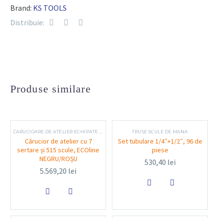
Consum mediu de aer:
~113 l/min
Brand:
KS TOOLS
Lungime totală:
compactă, pentru acces ușor în
Distribuie:
spații restrânse
Greutate netă:
ușoară, pentru operare
confortabilă
Mecanism reversibil:
da – pentru găurire și
extragerea burghielor
Produse similare
Design:
mâner drept, ergonomic, cu finisaj anti-
alunecare
CARUCIOARE DE ATELIER ECHIPATE CU SCULE
TRUSE SCULE DE MANA
Cărucior de atelier cu 7
Set tubulare 1/4″+1/2″, 96 de
sertare și 515 scule, ECOline
piese
Funcționalitate și utilizare
NEGRU/ROȘU
530,40
lei
5.569,20
lei
Această bormașină dreaptă este ideală pentru lucrări


precise în zone greu accesibile, cum ar fi în interiorul
carcaselor, conductelor sau altor spații înguste. Este des