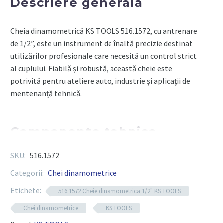
Descriere generală
Cheia dinamometrică KS TOOLS 516.1572, cu antrenare
de 1/2”, este un instrument de înaltă precizie destinat
utilizărilor profesionale care necesită un control strict
al cuplului. Fiabilă și robustă, această cheie este
potrivită pentru ateliere auto, industrie și aplicații de
mentenanță tehnică.
Componente tehnice
SKU:
516.1572
Tip produs:
Cheie dinamometrică mecanică cu
clichet
Categorii:
Chei dinamometrice
Antrenare:
1/2″ (12.7 mm) pătrat
Etichete:
516.1572 Cheie dinamometrica 1/2" KS TOOLS
Interval de cuplu:
40–200 Nm
Chei dinamometrice
KS TOOLS
Precizie:
±3% din valoarea setată (conform ISO