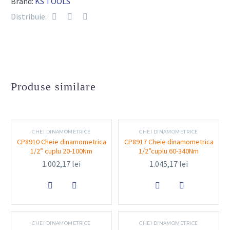
Brand:
KS TOOLS
6789)
Distribuie:
Material:
Oțel cromat, rezistent la coroziune
Lungime totală:
460 mm
Mecanism clichet:
Reversibil, cu declanșare
tactilă și sonoră la atingerea valorii setate
Reglare:
Scală clară și blocare pentru prevenirea
Produse similare
modificărilor accidentale
CHEI DINAMOMETRICE
CHEI DINAMOMETRICE
Funcționalitate și utilizare
CP8910 Cheie dinamometrica
CP8917 Cheie dinamometrica
1/2” cuplu 20-100Nm
1/2”cuplu 60-340Nm
1.002,17
lei
1.045,17
lei
Cheia dinamometrică 516.1572 este ideală pentru
aplicarea precisă a cuplului în:


Ateliere auto și service-uri mecanice
Montaj și întreținere industrială
CHEI DINAMOMETRICE
CHEI DINAMOMETRICE