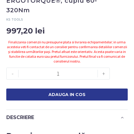
ERGOTORQUE®, cuplu 60-
320Nm
KS TOOLS
997,20
lei
Finalizarea comenzii nu presupune plata si livrarea echipamentelor; in urma
acesteia veti fi contactat de un consilier pentru confirmarea detaliilor comenzii
și stabilirea următorilor pași. Pretul afisat este orientativ. Acesta poate varia in
functie de cotatia euro sau pretul furnizorului. Pretul final va fi comunicat de
consilierul nostru.
Cantitate
-
+
Cheie
dinamometrica
1/2"
ADAUGA IN COS
ERGOTORQUE®,
cuplu
60-
DESCRIERE
320Nm