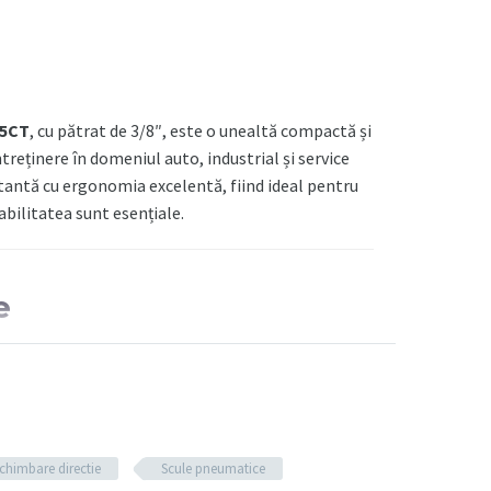
25CT
, cu pătrat de 3/8″, este o unealtă compactă și
ntreținere în domeniul auto, industrial și service
antă cu ergonomia excelentă, fiind ideal pentru
bilitatea sunt esențiale.
e
re 3/8″
(9,5 mm)
schimbare directie
Scule pneumatice