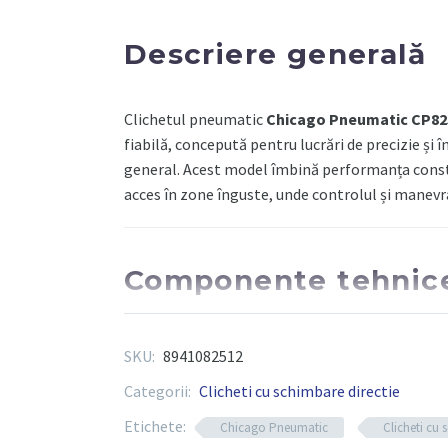
aer
comprimat,
Descriere generală
35Nm
Clichetul pneumatic
Chicago Pneumatic CP8
fiabilă, concepută pentru lucrări de precizie și î
general. Acest model îmbină performanța const
acces în zone înguste, unde controlul și manevra
Componente tehnic
Tip unealtă:
clichet pneumatic cu acționa
SKU:
8941082512
Dimensiune pătrat antrenare:
3/8 inch 
Categorii:
Clicheti cu schimbare directie
Cuplu maxim:
30 Nm
Etichete:
Chicago Pneumatic
Clicheti cu 
Turație la mers în gol:
280 rpm