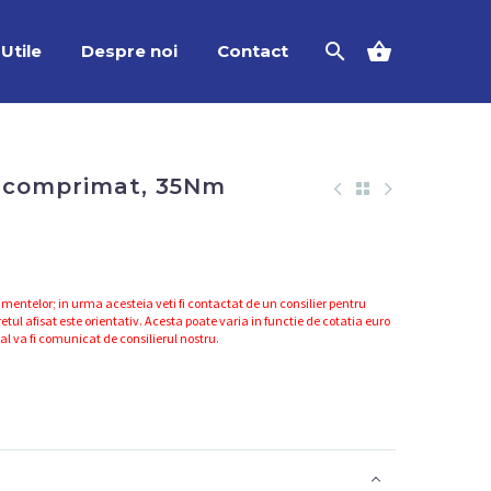
Utile
Despre noi
Contact
r comprimat, 35Nm
mentelor; in urma acesteia veti fi contactat de un consilier pentru
etul afisat este orientativ. Acesta poate varia in functie de cotatia euro
nal va fi comunicat de consilierul nostru.