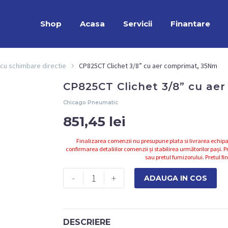
Shop
Acasa
Servicii
Finantare
i cu schimbare directie
CP825CT Clichet 3/8” cu aer comprimat, 35Nm
CP825CT Clichet 3/8” cu ae
Chicago Pneumatic
851,45
lei
Finalizarea comenzii nu presupune plata si livrarea echipa
confirmarea detaliilor comenzii și stabilirea următorilor pași. Pr
sau pretul furnizorului. Pretul fi
Cantitate
-
+
ADAUGA IN COS
CP825CT
Clichet
3/8''
DESCRIERE
cu