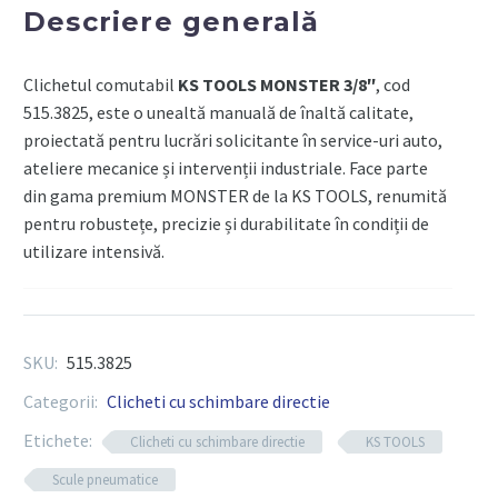
81Nm
Descriere generală
Clichetul comutabil
KS TOOLS MONSTER 3/8″
, cod
515.3825, este o unealtă manuală de înaltă calitate,
proiectată pentru lucrări solicitante în service-uri auto,
ateliere mecanice și intervenții industriale. Face parte
din gama premium MONSTER de la KS TOOLS, renumită
pentru robustețe, precizie și durabilitate în condiții de
utilizare intensivă.
Componente tehnice
SKU:
515.3825
Tip unealtă:
clichet mecanic manual comutabil
Categorii:
Clicheti cu schimbare directie
Dimensiune pătrat antrenare:
3/8 inch (9,5 mm)
Etichete:
Clicheti cu schimbare directie
KS TOOLS
Număr dinți mecanism:
72 de dinți – pentru un
Scule pneumatice
unghi minim de revenire de 5°