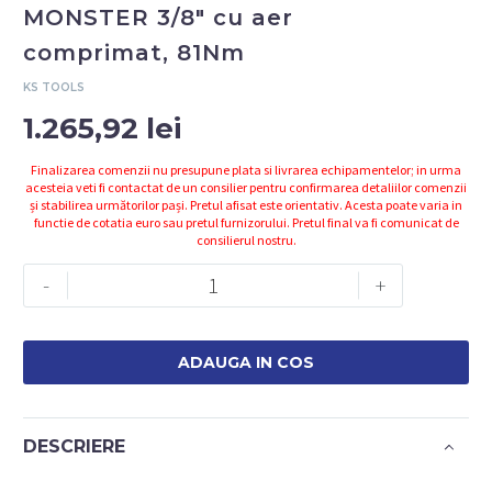
MONSTER 3/8″ cu aer
comprimat, 81Nm
KS TOOLS
1.265,92
lei
Finalizarea comenzii nu presupune plata si livrarea echipamentelor; in urma
acesteia veti fi contactat de un consilier pentru confirmarea detaliilor comenzii
și stabilirea următorilor pași. Pretul afisat este orientativ. Acesta poate varia in
functie de cotatia euro sau pretul furnizorului. Pretul final va fi comunicat de
consilierul nostru.
Cantitate
-
+
Clichet
comutabil
MONSTER
ADAUGA IN COS
3/8"
cu
aer
DESCRIERE
comprimat,