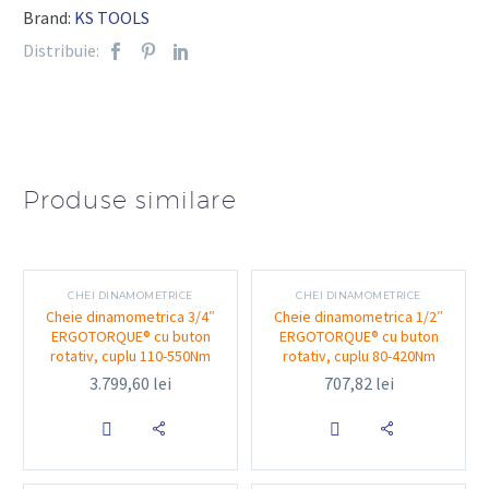
Brand:
KS TOOLS
Lungime totală:
aproximativ 200 mm
Distribuie:
Material:
oțel de înaltă rezistență, crom vanadiu
Mecanism reversibil:
cu selector de sens
(dreapta/stânga) integrat în capul clichetului
Mâner:
ergonomic, bimaterial, cu prindere anti-
alunecare
Produse similare
Finisaj:
cromat satinat pentru rezistență la
coroziune și uzură
CHEI DINAMOMETRICE
CHEI DINAMOMETRICE
Cheie dinamometrica 3/4″
Cheie dinamometrica 1/2″
Funcționalitate și utilizare
ERGOTORQUE® cu buton
ERGOTORQUE® cu buton
rotativ, cuplu 110-550Nm
rotativ, cuplu 80-420Nm
3.799,60
lei
707,82
lei
Clichetul
MONSTER 3/8″
este ideal pentru lucrări


precise de strângere și desfacere, în special în locuri cu
spațiu limitat. Datorită celor 72 de dinți și a unghiului de
revenire redus, permite lucrul eficient chiar și în zone