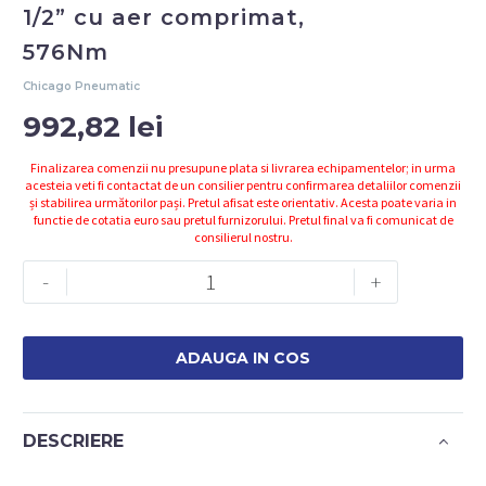
1/2” cu aer comprimat,
576Nm
Chicago Pneumatic
992,82
lei
Finalizarea comenzii nu presupune plata si livrarea echipamentelor; in urma
acesteia veti fi contactat de un consilier pentru confirmarea detaliilor comenzii
și stabilirea următorilor pași. Pretul afisat este orientativ. Acesta poate varia in
functie de cotatia euro sau pretul furnizorului. Pretul final va fi comunicat de
consilierul nostru.
Cantitate
-
+
CP734H
Pistol
de
ADAUGA IN COS
impact
1/2''
cu
DESCRIERE
aer