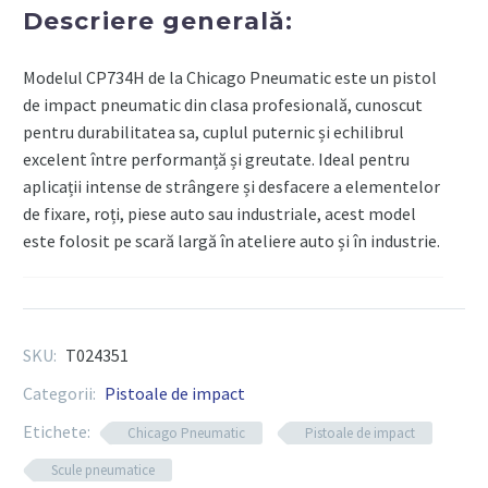
comprimat,
Descriere generală:
576Nm
Modelul CP734H de la Chicago Pneumatic este un pistol
de impact pneumatic din clasa profesională, cunoscut
pentru durabilitatea sa, cuplul puternic și echilibrul
excelent între performanță și greutate. Ideal pentru
aplicații intense de strângere și desfacere a elementelor
de fixare, roți, piese auto sau industriale, acest model
este folosit pe scară largă în ateliere auto și în industrie.
Componente tehnice:
SKU:
T024351
Cod produs:
T024351
Categorii:
Pistoale de impact
Model:
CP734H
Etichete:
Chicago Pneumatic
Pistoale de impact
Tip acționare:
Aer comprimat
Scule pneumatice
Dimensiune antrenor:
1/2” (patrat)