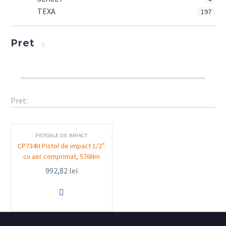
TEXA
197
Pret
Pret:
PISTOALE DE IMPACT
CP734H Pistol de impact 1/2”
cu aer comprimat, 576Nm
992,82
lei
