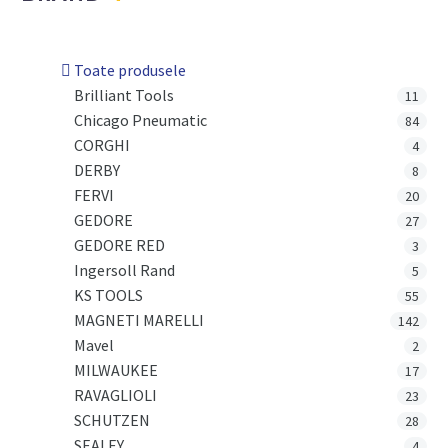
Toate produsele
Brilliant Tools
11
Chicago Pneumatic
84
CORGHI
4
DERBY
8
FERVI
20
GEDORE
27
GEDORE RED
3
Ingersoll Rand
5
KS TOOLS
55
MAGNETI MARELLI
142
Mavel
2
MILWAUKEE
17
RAVAGLIOLI
23
SCHUTZEN
28
SEALEY
4