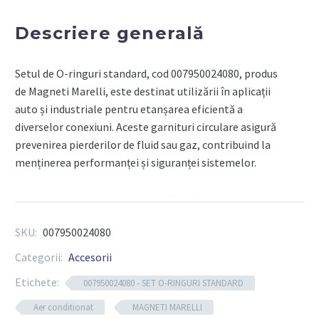
BUC
-
Descriere generală
MAGNETI
MARELLI
Setul de O-ringuri standard, cod 007950024080, produs
de Magneti Marelli, este destinat utilizării în aplicații
auto și industriale pentru etanșarea eficientă a
diverselor conexiuni. Aceste garnituri circulare asigură
prevenirea pierderilor de fluid sau gaz, contribuind la
menținerea performanței și siguranței sistemelor.
Componente tehnice
SKU:
007950024080
Număr variat de piese
: include multiple
Categorii:
Accesorii
dimensiuni pentru acoperirea unui spectru larg de
aplicații.
Etichete:
007950024080 - SET O-RINGURI STANDARD
Material rezistent
: realizate din cauciuc de
Aer conditionat
MAGNETI MARELLI
calitate superioară, cu rezistență la uleiuri, agenți