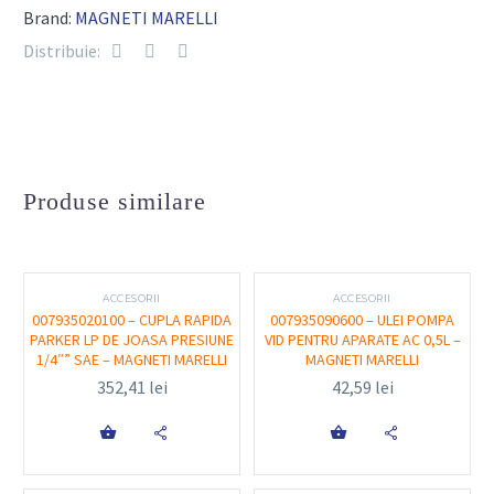
Brand:
MAGNETI MARELLI
frigorifici și temperaturi variate.
Distribuie:
Standardizare
: dimensiuni conforme normelor
uzuale din industrie.
Ambalaj organizat
: cutie compartimentată
pentru identificare rapidă.
Durată lungă de utilizare
datorită compoziției
Produse similare
elastice și rezistente.
Funcționalitate și utilizare
ACCESORII
ACCESORII
007935020100 – CUPLA RAPIDA
007935090600 – ULEI POMPA
PARKER LP DE JOASA PRESIUNE
VID PENTRU APARATE AC 0,5L –
O-ringurile sunt folosite pentru etanșarea conexiunilor
1/4″” SAE – MAGNETI MARELLI
MAGNETI MARELLI
din sistemele auto (inclusiv instalații A/C), hidraulice și
352,41
lei
42,59
lei
pneumatice. Ele previn scurgerile, mențin presiunea și
protejează componentele împotriva contaminării.


Avantaje practice