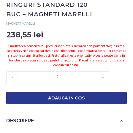
RINGURI STANDARD 120
BUC – MAGNETI MARELLI
MAGNETI MARELLI
238,55
lei
Finalizarea comenzii nu presupune plata si livrarea echipamentelor; in urma
acesteia veti fi contactat de un consilier pentru confirmarea detaliilor comenzii
și stabilirea următorilor pași. Pretul afisat este orientativ. Acesta poate varia in
functie de cotatia euro sau pretul furnizorului. Pretul final va fi comunicat de
consilierul nostru.
Cantitate
-
+
007950024080
-
SET
ADAUGA IN COS
O-
RINGURI
STANDARD
DESCRIERE
120