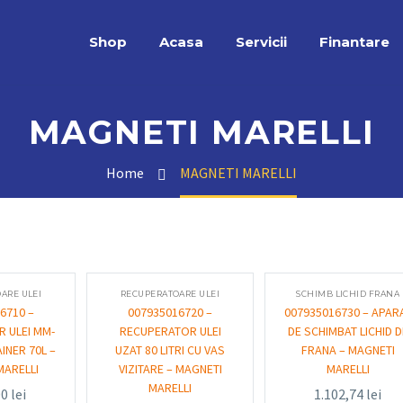
Shop
Acasa
Servicii
Finantare
MAGNETI MARELLI
Home
MAGNETI MARELLI
ARE ULEI
RECUPERATOARE ULEI
SCHIMB LICHID FRANA
6710 –
007935016720 –
007935016730 – APAR
 ULEI MM-
RECUPERATOR ULEI
DE SCHIMBAT LICHID D
INER 70L –
UZAT 80 LITRI CU VAS
FRANA – MAGNETI
MARELLI
VIZITARE – MAGNETI
MARELLI
MARELLI
00
lei
1.102,74
lei