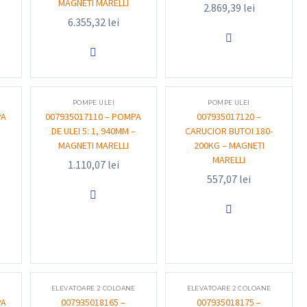
MAGNETI MARELLI
2.869,39
lei
6.355,32
lei


POMPE ULEI
POMPE ULEI
PA
007935017110 – POMPA
007935017120 –
–
DE ULEI 5: 1, 940MM –
CARUCIOR BUTOI 180-
MAGNETI MARELLI
200KG – MAGNETI
MARELLI
1.110,07
lei
557,07
lei


ELEVATOARE 2 COLOANE
ELEVATOARE 2 COLOANE
PA
007935018165 –
007935018175 –