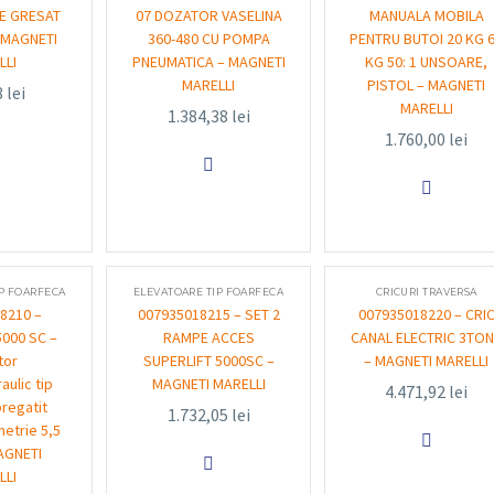
E GRESAT
07 DOZATOR VASELINA
MANUALA MOBILA
 MAGNETI
360-480 CU POMPA
PENTRU BUTOI 20 KG 
LLI
PNEUMATICA – MAGNETI
KG 50: 1 UNSOARE,
MARELLI
PISTOL – MAGNETI
8
lei
MARELLI
1.384,38
lei
1.760,00
lei


IP FOARFECA
ELEVATOARE TIP FOARFECA
CRICURI TRAVERSA
8210 –
007935018215 – SET 2
007935018220 – CRI
5000 SC –
RAMPE ACCES
CANAL ELECTRIC 3TO
tor
SUPERLIFT 5000SC –
– MAGNETI MARELLI
aulic tip
MAGNETI MARELLI
4.471,92
lei
pregatit
1.732,05
lei
etrie 5,5

AGNETI

LLI