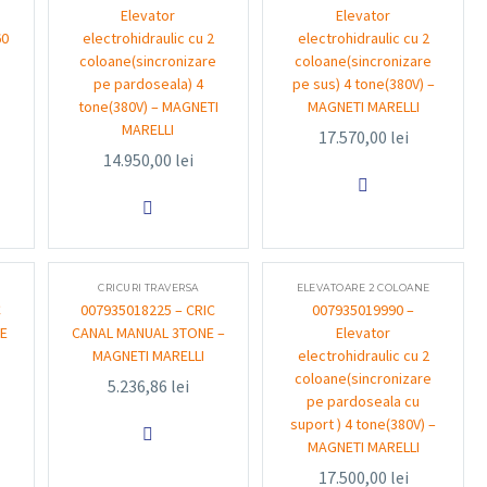
Elevator
Elevator
60
electrohidraulic cu 2
electrohidraulic cu 2
coloane(sincronizare
coloane(sincronizare
pe pardoseala) 4
pe sus) 4 tone(380V) –
tone(380V) – MAGNETI
MAGNETI MARELLI
MARELLI
17.570,00
lei
14.950,00
lei


CRICURI TRAVERSA
ELEVATOARE 2 COLOANE
C
007935018225 – CRIC
007935019990 –
NE
CANAL MANUAL 3TONE –
Elevator
MAGNETI MARELLI
electrohidraulic cu 2
coloane(sincronizare
5.236,86
lei
pe pardoseala cu
suport ) 4 tone(380V) –

MAGNETI MARELLI
17.500,00
lei