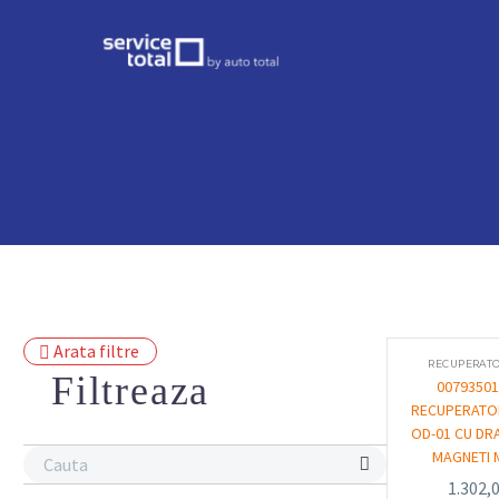
Arata filtre
RECUPERATO
Filtreaza
00793501
RECUPERATOR
OD-01 CU DRA
MAGNETI 
1.302,