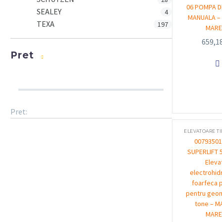
06 POMPA D
SEALEY
4
MANUALA –
TEXA
197
MARE
659,1
Pret

Pret:
ELEVATOARE T
00793501
SUPERLIFT 
Eleva
electrohidr
foarfeca 
pentru geom
tone – M
MARE