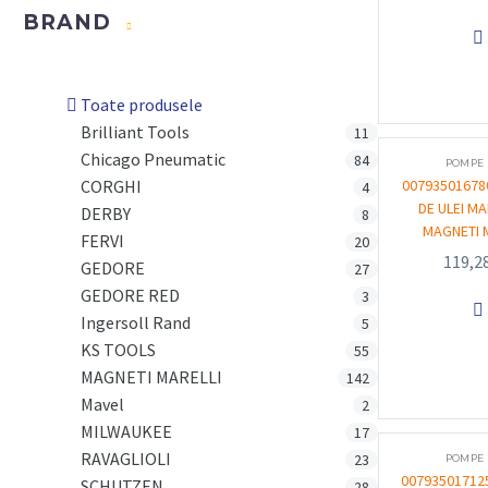
BRAND

Toate produsele
Brilliant Tools
11
Chicago Pneumatic
84
POMPE 
CORGHI
00793501678
4
DE ULEI M
DERBY
8
MAGNETI 
FERVI
20
119,2
GEDORE
27
GEDORE RED
3

Ingersoll Rand
5
KS TOOLS
55
MAGNETI MARELLI
142
Mavel
2
MILWAUKEE
17
RAVAGLIOLI
23
POMPE 
00793501712
SCHUTZEN
28