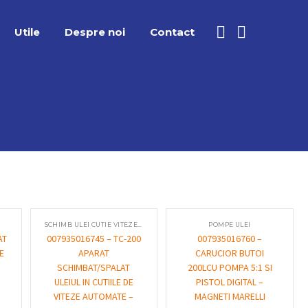
Utile
Despre noi
Contact
SCHIMB ULEI CUTIE VITEZE AUTOMATA
POMPE ULEI
AT
007935016745 – TC-200
007935016760 –
E
APARAT
CARUCIOR BUTOI
SCHIMBAT/SPALAT
200LCU POMPA 5:1 SI
ULEIUL IN CUTIILE DE
PISTOL DIGITAL –
VITEZE AUTOMATE –
MAGNETI MARELLI