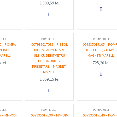
1.539,59
lei


ULEI
POMPE ULEI
POMPE ULEI
0 – POMPA
007935017085 – PISTOL
007935017105 – POM
ANUALA –
DIGITAL ALIMENTARE
DE ULEI 5: 1, 740MM 
MARELLI
ULEI CU DEBITMETRU
MAGNETI MARELLI
ELECTRONIC SI
8
lei
725,20
lei
PRESETARE – MAGNETI
MARELLI

1.059,15
lei

ULEI
POMPE ULEI
POMPE ULEI
5 – MM-OD-
007935017130 – MM-OD-
007935017140 – POM