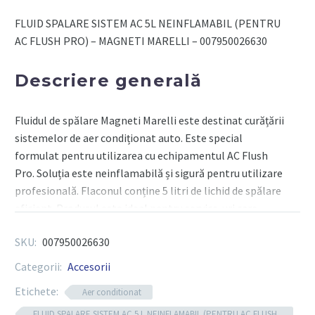
L
FLUID SPALARE SISTEM AC 5L NEINFLAMABIL (PENTRU
NEINFLAMABIL
AC FLUSH PRO) – MAGNETI MARELLI – 007950026630
-
MAGNETI
Descriere generală
MARELLI
Fluidul de spălare Magneti Marelli este destinat curățării
sistemelor de aer condiționat auto. Este special
formulat pentru utilizarea cu echipamentul AC Flush
Pro. Soluția este neinflamabilă și sigură pentru utilizare
profesională. Flaconul conține 5 litri de lichid de spălare
eficient. Produsul este ideal pentru service-uri care
efectuează întreținerea sistemelor A/C. Îndepărtează
SKU:
007950026630
eficient uleiurile, impuritățile și reziduurile de agent
frigorific. Ajută la menținerea performanței sistemului
Categorii:
Accesorii
de climatizare. Nu afectează componentele din
Etichete:
Aer conditionat
aluminiu, cauciuc sau plastic. Respectă normele de
siguranță în vigoare.
FLUID SPALARE SISTEM AC 5 L NEINFLAMABIL (PENTRU AC FLUSH