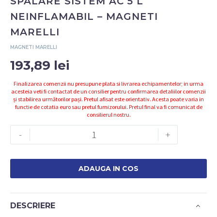
SPALARE SISTEM AC 5 L
NEINFLAMABIL – MAGNETI
MARELLI
MAGNETI MARELLI
193,89
lei
Finalizarea comenzii nu presupune plata si livrarea echipamentelor; in urma
acesteia veti fi contactat de un consilier pentru confirmarea detaliilor comenzii
și stabilirea următorilor pași. Pretul afisat este orientativ. Acesta poate varia in
functie de cotatia euro sau pretul furnizorului. Pretul final va fi comunicat de
consilierul nostru.
Cantitate
-
+
007950026630
-
FLUID
ADAUGA IN COS
SPALARE
SISTEM
AC
DESCRIERE
5