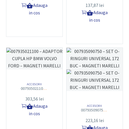
Adauga
137,87
lei

Asigură conectare precisă și sigură la sistemele de
Adauga

in cos
climatizare. Reduce riscul pierderilor de agent
in cos
refrigerant. Permite lucrul eficient și rapid în orice tip de
atelier. Oferă durabilitate ridicată la utilizare intensivă.
Este ușor de transportat și manevrat. Contribuie la
protecția instalației în timpul service-ului. Este un
accesoriu esențial în dotarea tehnicienilor A/C.
Optimizează procesul de întreținere a sistemelor cu
R1234yf.
ACCESORII
Concluzie
007935021100 – ADAPTOR CUPLA HP BMW VOLVO FORD – MAGNETI MARELLI
303,56
lei
Adaptorul HP Magneti Marelli pentru R1234yf X1/4” este
Adauga

ACCESORII
007935090750 – SET O-RINGURI UNIVERSAL 172 BUC – MAGNETI MARELLI
o soluție sigură, durabilă și eficientă pentru orice service
in cos
auto.
223,16
lei
Adauga
