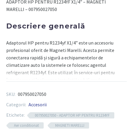
ADAPTOR HP PENTRU R1234YF X1/4” – MAGNETI
MAGNETI
MARELLI – 007950027050
MARELLI
Descriere generală
Adaptorul HP pentru R1234yf X1/4” este un accesoriu
profesional oferit de Magneti Marelli. Acesta permite
conectarea rapidă și sigură a echipamentelor de
climatizare auto la sistemele ce folosesc agentul
refrigerant R1234yf. Este utilizat în service-uri pentru
întreținerea și încărcarea instalațiilor A/C moderne.
Adaptorul facilitează accesul la presiunea înaltă (HP) a
SKU:
007950027050
sistemului de climatizare. Este compatibil cu
majoritatea stațiilor de aer condiționat profesionale și
Categorii:
Accesorii
portabile. Este ideal pentru utilizarea zilnică în ateliere
Etichete:
007950027050 - ADAPTOR HP PENTRU R1234YF
auto specializate.
Aer conditionat
MAGNETI MARELLI