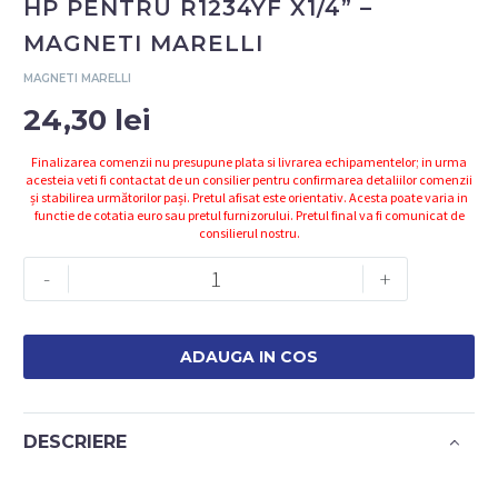
HP PENTRU R1234YF X1/4” –
MAGNETI MARELLI
MAGNETI MARELLI
24,30
lei
Finalizarea comenzii nu presupune plata si livrarea echipamentelor; in urma
acesteia veti fi contactat de un consilier pentru confirmarea detaliilor comenzii
și stabilirea următorilor pași. Pretul afisat este orientativ. Acesta poate varia in
functie de cotatia euro sau pretul furnizorului. Pretul final va fi comunicat de
consilierul nostru.
Cantitate
-
+
007950027050
-
ADAPTOR
ADAUGA IN COS
HP
PENTRU
R1234YF
DESCRIERE
X1/4''
-