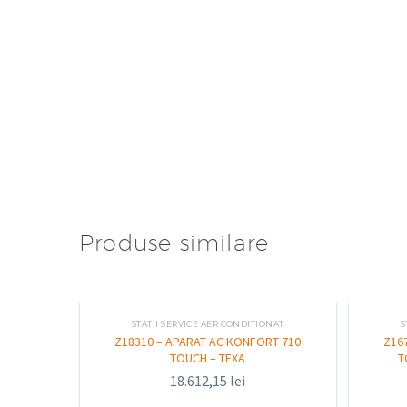
Produse similare
STATII SERVICE AER CONDITIONAT
S
Z18310 – APARAT AC KONFORT 710
Z16
TOUCH – TEXA
T
18.612,15
lei