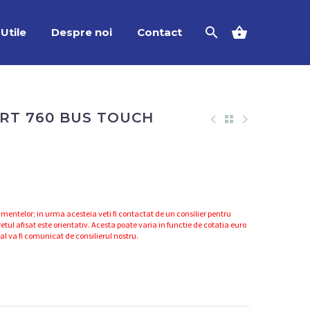
Utile
Despre noi
Contact
ORT 760 BUS TOUCH
mentelor; in urma acesteia veti fi contactat de un consilier pentru
etul afisat este orientativ. Acesta poate varia in functie de cotatia euro
nal va fi comunicat de consilierul nostru.