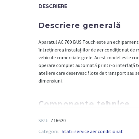
APARAT
DESCRIERE
AC
KONFORT
Descriere generală
760
BUS
TOUCH
Aparatul AC 760 BUS Touch este un echipament d
PENTRU
întreținerea instalațiilor de aer condiționat de 
R134A
vehicule comerciale grele. Acest model este comp
-
operare complet automată printr-o interfață t
TEXA
ateliere care deservesc flote de transport sau se
dimensiuni.
Componente tehnice
SKU:
Z16620
Compatibilitate agent frigorific
: R134a
Ecran
: Touchscreen color, 7 inch, cu interf
Categorii:
Statii service aer conditionat