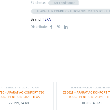
Mod operare
: Automat complet și mod m
Etichete:
Aer conditionat
Capacitate rezervor agent frigorific
: 30
APARAT AER CONDITIONAT KONFORT 760 BUS TOUCH PE
Compresor intern
: Putere crescută pent
Brand:
TEXA
Pompă de vid
: Debit mare – 146 l/min, cu
Distribuie:
Sistem de cântărire
: Cu celule de înaltă 
Bază de date vehicule
: Inclusă, cu focus
Imprimantă termică
: Inclusă, pentru ge
Conectivitate
: Port USB pentru actualiză
Sistem de siguranță
: Supape și senzori i
Funcționalitate și utili
TATII SERVICE AER CONDITIONAT
STATII SERVICE AER CONDITION
710 – APARAT AC KONFORT 720
Z16621 – APARAT AC KONFORT 7
Aparatul 760 BUS Touch este conceput pentru sar
OUCH PENTRU R134A – TEXA
TOUCH PENTRU R1234YF – T
caracteristice sistemelor AC din autobuze și a
22.399,24
lei
30.989,46
lei
service: recuperare, reciclare, vidare, reîncărcar