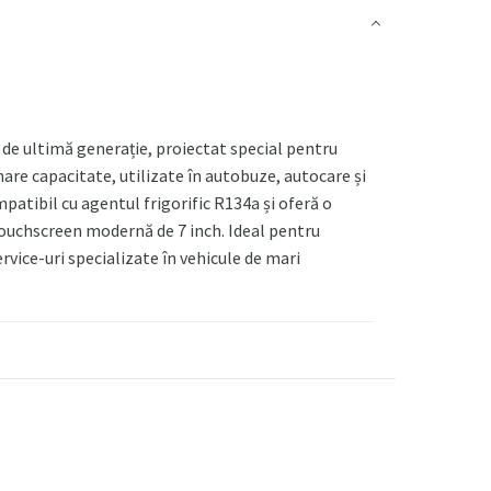
e ultimă generație, proiectat special pentru
mare capacitate, utilizate în autobuze, autocare și
atibil cu agentul frigorific R134a și oferă o
ouchscreen modernă de 7 inch. Ideal pentru
rvice-uri specializate în vehicule de mari
ață intuitivă