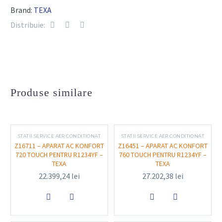
Brand:
TEXA
Capacitate rezervor intern
: 20 litri
Distribuie:
Compresor încorporat
: De înaltă eficiență,
pentru recuperare și reîncărcare rapidă
Pompă de vid
: Debit de 100 l/min, cu sistem în
două trepte
Bază de date vehicule
: Preinstalată (pentru
Produse similare
autoturisme și vehicule comerciale ușoare)
Imprimantă termică
: Inclusă pentru listarea
rapoartelor de service
STATII SERVICE AER CONDITIONAT
STATII SERVICE AER CONDITIONAT
Conectivitate
: USB pentru actualizări software
Z16711 – APARAT AC KONFORT
Z16451 – APARAT AC KONFORT
Senzori interni
: Pentru monitorizarea precisă a
720 TOUCH PENTRU R1234YF –
760 TOUCH PENTRU R1234YF –
TEXA
TEXA
cantităților de agent și ulei
22.399,24
lei
27.202,38
lei


Funcționalitate și utilizare