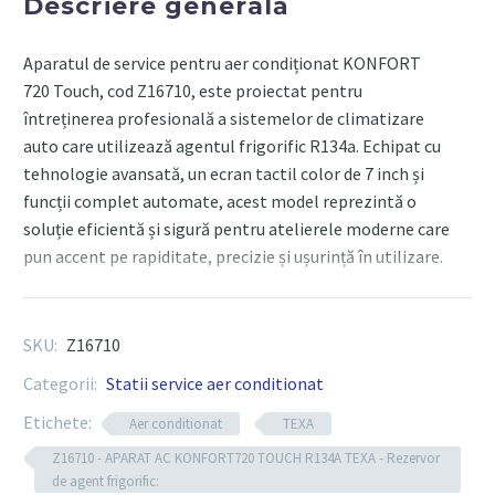
Descriere generală
R134A
-
Aparatul de service pentru aer condiționat KONFORT
TEXA
720 Touch, cod Z16710, este proiectat pentru
întreținerea profesională a sistemelor de climatizare
auto care utilizează agentul frigorific R134a. Echipat cu
tehnologie avansată, un ecran tactil color de 7 inch și
funcții complet automate, acest model reprezintă o
soluție eficientă și sigură pentru atelierele moderne care
pun accent pe rapiditate, precizie și ușurință în utilizare.
Componente tehnice
SKU:
Z16710
Categorii:
Statii service aer conditionat
Compatibilitate agent frigorific
: R134a
Etichete:
Aer conditionat
TEXA
Ecran
: Touchscreen color de 7 inch
Z16710 - APARAT AC KONFORT720 TOUCH R134A TEXA - Rezervor
Mod operare
: Automat complet, cu posibilitate
de agent frigorific:
de selecție manuală