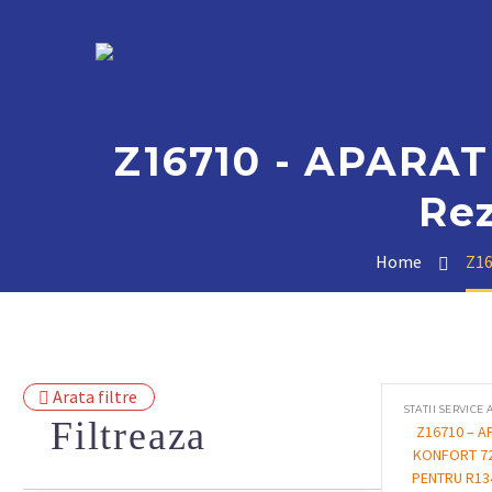
Z16710 - APARA
Rez
Home
Z16
Arata filtre
Filtreaza
Z16710 – A
KONFORT 7
PENTRU R13