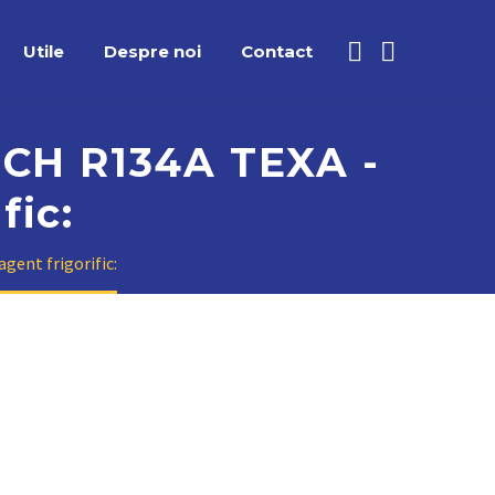
Utile
Despre noi
Contact
CH R134A TEXA -
fic:
ent frigorific: