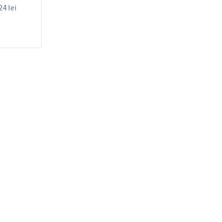
,24
lei