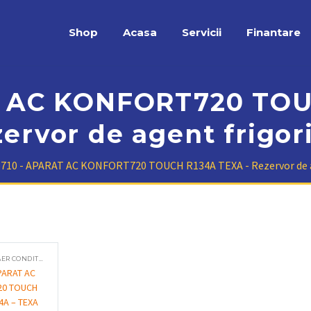
Shop
Acasa
Servicii
Finantare
T AC KONFORT720 TOU
ervor de agent frigori
710 - APARAT AC KONFORT720 TOUCH R134A TEXA - Rezervor de ag
STATII SERVICE AER CONDITIONAT
PARAT AC
20 TOUCH
4A – TEXA