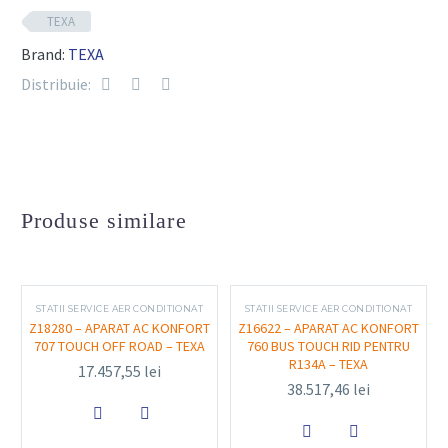
TEXA
Recuperare, reciclare și reîncărcare automată
Brand:
TEXA
Diagnosticare automată a sistemului AC
Distribuie:
Măsurare precisă a presiunii și cantității de
refrigerant
Interfață:
Ecran tactil color pentru control
intuitiv
Produse similare
Capacitate rezervor refrigerant:
~4 kg
Alimentare:
230 V, 50 Hz
Dimensiuni:
Compact și ergonomic, ușor de
manevrat
STATII SERVICE AER CONDITIONAT
STATII SERVICE AER CONDITIONAT
Z18280 – APARAT AC KONFORT
Z16622 – APARAT AC KONFORT
707 TOUCH OFF ROAD – TEXA
760 BUS TOUCH RID PENTRU
R134A – TEXA
17.457,55
lei
38.517,46
lei
Funcționalitate și utilizare

