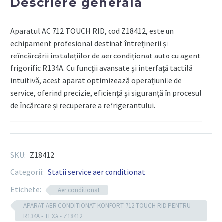
Descriere generală
PENTRU
R134A
Aparatul AC 712 TOUCH RID, cod Z18412, este un
-
echipament profesional destinat întreținerii și
TEXA
reîncărcării instalațiilor de aer condiționat auto cu agent
frigorific R134A. Cu funcții avansate și interfață tactilă
intuitivă, acest aparat optimizează operațiunile de
service, oferind precizie, eficiență și siguranță în procesul
de încărcare și recuperare a refrigerantului.
Componente tehnice
SKU:
Z18412
Model:
AC 712 TOUCH RID
Categorii:
Statii service aer conditionat
Cod produs:
Z18412
Etichete:
Aer conditionat
Agent frigorific compatibil:
R134A
APARAT AER CONDITIONAT KONFORT 712 TOUCH RID PENTRU
R134A - TEXA - Z18412
Funcții: