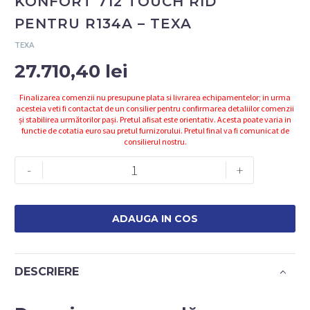
KONFORT 712 TOUCH RID
PENTRU R134A – TEXA
TEXA
27.710,40
lei
Finalizarea comenzii nu presupune plata si livrarea echipamentelor; in urma
acesteia veti fi contactat de un consilier pentru confirmarea detaliilor comenzii
și stabilirea următorilor pași. Pretul afisat este orientativ. Acesta poate varia in
functie de cotatia euro sau pretul furnizorului. Pretul final va fi comunicat de
consilierul nostru.
Cantitate
-
+
Z18412
-
APARAT
ADAUGA IN COS
AC
KONFORT
712
DESCRIERE
TOUCH
RID