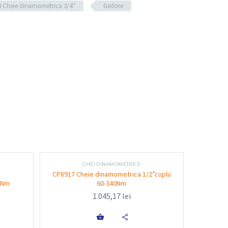
lă
 Cheie dinamometrica 3/4''
Gedore
0–700 Nm]
tratat termic
0 mm]
are mecanică la atingerea cuplului
siguranță și scală gravată vizibil
ilizare
CHEI DINAMOMETRICE
″
CP8917 Cheie dinamometrica 1/2”cuplu
0Nm
60-340Nm
lor mai solicitante lucrări de strângere, oferind
1.045,17
lei
stă cheie este potrivită pentru:
