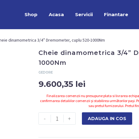
Shop
Acasa
Servicii
Finantare
heie dinamometrica 3/4” Dremometer, cuplu 520-1000Nm
Cheie dinamometrica 3/4” 
1000Nm
GEDORE
9.600,35
lei
Finalizarea comenzii nu presupune plata si livrarea echipa
confirmarea detaliilor comenzii și stabilirea următorilor pași. Pr
sau pretul furnizorului. Pretul fi
Cantitate
-
+
ADAUGA IN COS
Cheie
dinamometrica