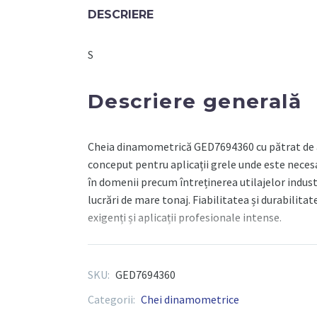
3/4''
DESCRIERE
Dremometer,
cuplu
S
520-
1000Nm
Descriere generală
Cheia dinamometrică GED7694360 cu pătrat de a
conceput pentru aplicații grele unde este necesar
în domenii precum întreținerea utilajelor indust
lucrări de mare tonaj. Fiabilitatea și durabilitat
exigenți și aplicații profesionale intense.
Componente tehnic
SKU:
GED7694360
Categorii:
Chei dinamometrice