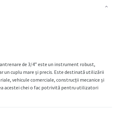
ntrenare de 3/4” este un instrument robust,
 un cuplu mare și precis. Este destinată utilizării
riale, vehicule comerciale, construcții mecanice și
ea acestei chei o fac potrivită pentru utilizatori
e