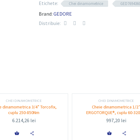
Etichete:
Tip produs:
Cheie dinamometrică manua
Chei dinamometrice
GED7694360
Antrenare:
3/4” (19.05 mm) pătrat
Brand:
GEDORE
Interval de cuplu:
[de completat, ex: 14
Distribuie:
Precizie:
±4% din valoarea setată
Material:
Oțel aliat de înaltă rezistență, 
Lungime totală:
[de completat, ex: 105
Mecanism clichet:
Reversibil, cu declanș
Reglare:
Sistem de ajustare cu blocare de 
Funcționalitate și ut
CHEI DINAMOMETRICE
CHEI DINAMOMETRICE
e dinamometrica 3/4” Torcofix,
Cheie dinamometrica 1/2
cuplu 250-850Nm
ERGOTORQUE®, cuplu 60-32
GED7694360 este proiectată pentru a răspunde ce
6.214,26
lei
997,20
lei
un control excelent asupra forței aplicate. Acea

