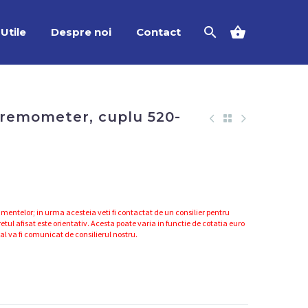
Utile
Despre noi
Contact
Dremometer, cuplu 520-
mentelor; in urma acesteia veti fi contactat de un consilier pentru
etul afisat este orientativ. Acesta poate varia in functie de cotatia euro
nal va fi comunicat de consilierul nostru.