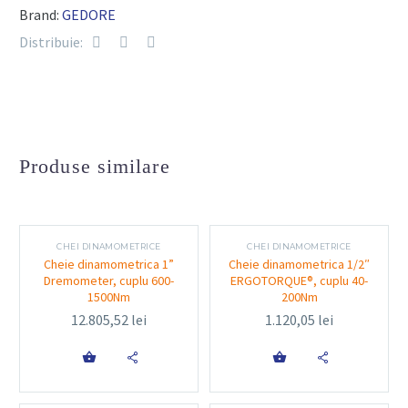
Interval cuplu:
Variabil, în funcție de
Brand:
GEDORE
componentele incluse în set
Distribuie:
Precizie:
±3% conform standardului ISO 6789
Material:
Oțel de înaltă calitate, tratat termic,
finisaj rezistent
Design:
Mânere ergonomice, antialunecare
Produse similare
Ambalaj:
Cutie de transport robustă, organizare
practică a uneltelor
CHEI DINAMOMETRICE
CHEI DINAMOMETRICE
Funcționalitate și utilizare
Cheie dinamometrica 1”
Cheie dinamometrica 1/2″
Dremometer, cuplu 600-
ERGOTORQUE®, cuplu 40-
1500Nm
200Nm
Setul este ideal pentru:
12.805,52
lei
1.120,05
lei
Ateliere auto și industriale care solicită unelte


precise