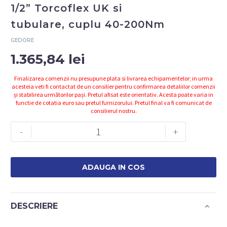
1/2” Torcoflex UK si
tubulare, cuplu 40-200Nm
GEDORE
1.365,84
lei
Finalizarea comenzii nu presupune plata si livrarea echipamentelor; in urma
acesteia veti fi contactat de un consilier pentru confirmarea detaliilor comenzii
și stabilirea următorilor pași. Pretul afisat este orientativ. Acesta poate varia in
functie de cotatia euro sau pretul furnizorului. Pretul final va fi comunicat de
consilierul nostru.
Cantitate
-
+
Set
cheie
dinamometrica
ADAUGA IN COS
1/2''
Torcoflex
UK
DESCRIERE
si