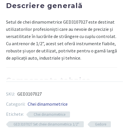
tubulare,
Descriere generală
cuplu
40-
Setul de chei dinamometrice GED3107027 este destinat
200Nm
utilizatorilor profesioniști care au nevoie de precizie și
versatilitate în lucrările de strângere cu cuplu controlat.
Cu antrenor de 1/2”, acest set oferă instrumente fiabile,
robuste și ușor de utilizat, potrivite pentru o gamă largă
de aplicații auto, industriale și tehnice.
Componente tehnice
SKU:
GED3107027
Cod produs:
GED3107027
Categorii:
Chei dinamometrice
Marcă:
GEDORE
Etichete:
Tip:
Set chei dinamometrice
Chei dinamometrice
Antrenor:
1/2″ (12.5 mm) pătrat
GED3107027 Set cheie dinamometrica 1/2''
Gedore